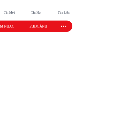
Tin Mới
Tin Hot
Tìm kiếm
M NHẠC
PHIM ẢNH
SAO SPORT