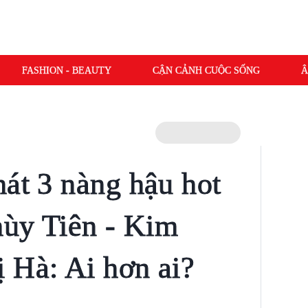
FASHION - BEAUTY
CẬN CẢNH CUỘC SỐNG
Â
hát 3 nàng hậu hot
hùy Tiên - Kim
 Hà: Ai hơn ai?