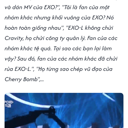
và dán MV của EXO?", "Tôi là fan của một
nhóm khác nhưng khối vuông của EXO? Nó
hoàn toàn giống nhau", "EXO-L không chửi
Cravity, họ chửi công ty quản lý. Fan của các
nhóm khác tệ quá. Tại sao các bạn lại làm
vậy? Sau đó, fan của các nhóm khác đã chửi
rủa EXO-L.", "Họ từng sao chép vũ đạo của
Cherry Bomb",...