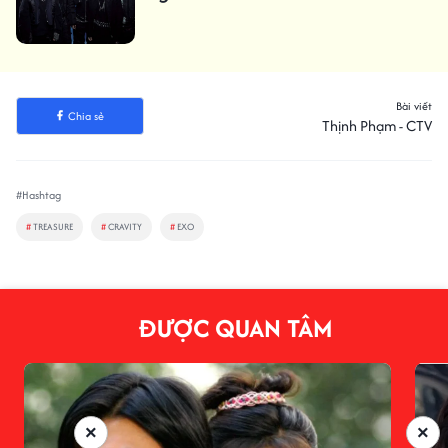
Bài viết
Chia sẻ
Thịnh Phạm - CTV
#Hashtag
#
TREASURE
#
CRAVITY
#
EXO
ĐƯỢC QUAN TÂM
×
×