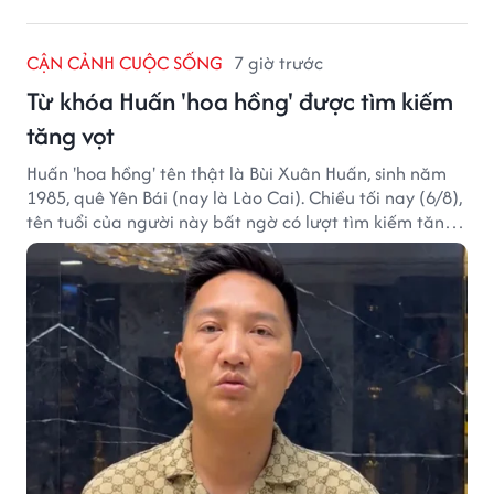
CẬN CẢNH CUỘC SỐNG
7 giờ trước
Từ khóa Huấn 'hoa hồng' được tìm kiếm
tăng vọt
Huấn 'hoa hồng' tên thật là Bùi Xuân Huấn, sinh năm
1985, quê Yên Bái (nay là Lào Cai). Chiều tối nay (6/8),
tên tuổi của người này bất ngờ có lượt tìm kiếm tăng
vọt.