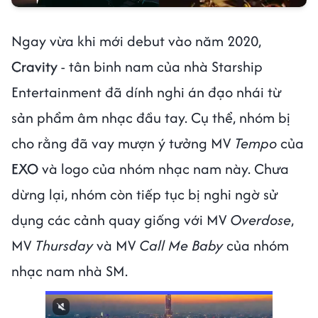
Ngay vừa khi mới debut vào năm 2020,
Cravity
- tân binh nam của nhà Starship
Entertainment đã dính nghi án đạo nhái từ
sản phẩm âm nhạc đầu tay. Cụ thể, nhóm bị
cho rằng đã vay mượn ý tưởng MV
Tempo
của
EXO
và logo của nhóm nhạc nam này. Chưa
dừng lại, nhóm còn tiếp tục bị nghi ngờ sử
dụng các cảnh quay giống với MV
Overdose
,
MV
Thursday
và MV
Call Me Baby
của nhóm
nhạc nam nhà SM.