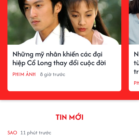
Những mỹ nhân khiến các đại
N
hiệp Cổ Long thay đổi cuộc đời
t
t
PHIM ẢNH
8 giờ trước
P
TIN MỚI
SAO
11 phút trước