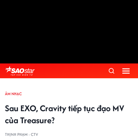
ÂM NHẠC
Sau EXO, Cravity tiếp tục đạo MV
của Treasure?
THỊNH PHẠM - CTV