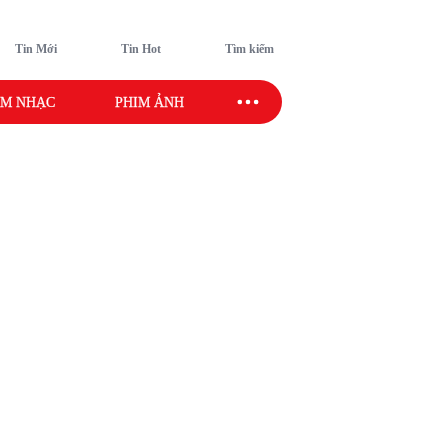
Tin Mới
Tin Hot
Tìm kiếm
M NHẠC
PHIM ẢNH
SAO SPORT