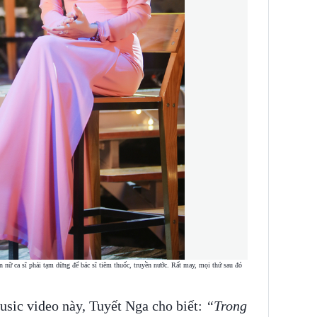
 nữ ca sĩ phải tạm dừng để bác sĩ tiêm thuốc, truyền nước. Rất may, mọi thứ sau đó
usic video này, Tuyết Nga cho biết:
“Trong