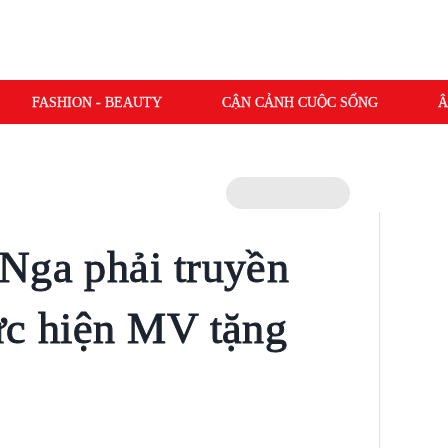
FASHION - BEAUTY
CẬN CẢNH CUỘC SỐNG
Â
Nga phải truyền
ực hiện MV tặng