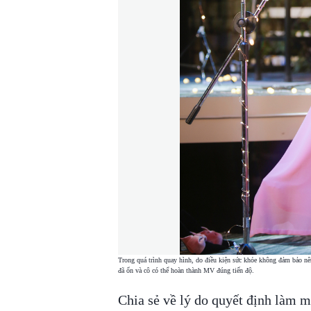
Trong quá trình quay hình, do điều kiện sức khỏe không đảm bảo nên
đã ổn và cô có thể hoàn thành MV đúng tiến độ.
Chia sẻ về lý do quyết định làm m