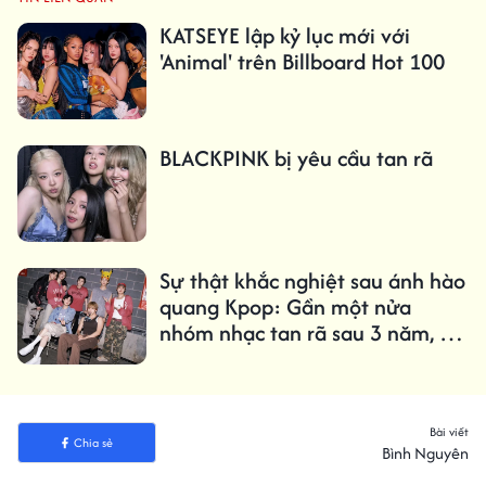
KATSEYE lập kỷ lục mới với
'Animal' trên Billboard Hot 100
BLACKPINK bị yêu cầu tan rã
Sự thật khắc nghiệt sau ánh hào
quang Kpop: Gần một nửa
nhóm nhạc tan rã sau 3 năm, chỉ
1,61% trở thành 'triệu bản'
Bài viết
Chia sẻ
Bình Nguyên