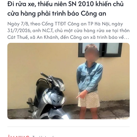
Đi rửa xe, thiếu niên SN 2010 khiến chủ
cửa hàng phải trình báo Công an
Ngày 7/8, theo Cổng TTĐT Công an TP Hà Nội, ngày
31/7/2026, anh N.C.T, chủ một cửa hàng rửa xe tại thôn
Cát Thuế, xã An Khánh, đến Công an xã trình báo về
việc bị mất trộm chiếc xe máy Honda Wave. Trong cốp
xe còn có nhiều giấy tờ cá nhân và khoảng 1,2 triệu
đồng tiền mặt.