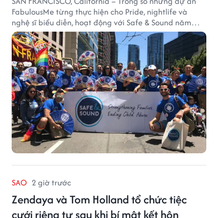
SAN FRANCISCO, California – Trong số những dự án
FabulousMe từng thực hiện cho Pride, nightlife và
nghệ sĩ biểu diễn, hoạt động với Safe & Sound năm
2019 mang một bối cảnh khác biệt. Safe & Sound là tổ
chức phi lợi nhuận tại San Francisco hoạt động trong
lĩnh vực phòng ngừa bạo hành trẻ em, hỗ trợ gia đình
và xây dựng môi trường an toàn cho trẻ em.
SAO
2 giờ trước
Zendaya và Tom Holland tổ chức tiệc
cưới riêng tư sau khi bí mật kết hôn