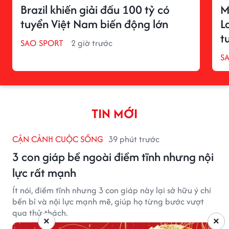
Brazil khiến giải đấu 100 tỷ có
M
tuyển Việt Nam biến động lớn
L
t
SAO SPORT
2 giờ trước
S
TIN MỚI
CẬN CẢNH CUỘC SỐNG
39 phút trước
3 con giáp bề ngoài điềm tĩnh nhưng nội
lực rất mạnh
Ít nói, điềm tĩnh nhưng 3 con giáp này lại sở hữu ý chí
bền bỉ và nội lực mạnh mẽ, giúp họ từng bước vượt
qua thử thách.
×
×