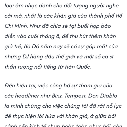
loại âm nhạc dành cho đối tượng người nghe
cởi mở, nhất là các khán giả của thành phố Hồ
Chí Minh. Như đã chia sẻ tại buổi họp báo
diễn vào cuối tháng 8, để thu hút thêm khán
giả trẻ, Hò Dô năm nay sẽ có sự góp mặt của
những DJ hàng đầu thế giới và một số ca sĩ
thần tượng nổi tiếng từ Hàn Quốc.
Đến hiện tại, việc công bố sự tham gia của
các headliner như Binz, Tempest, Don Diablo
là minh chứng cho việc chúng tôi đã rất nỗ lực
để thực hiện lời hứa với khán giả, ở giữa bối
cảnh nền kinh tế chưa hoàn toàn phục hồi, còn