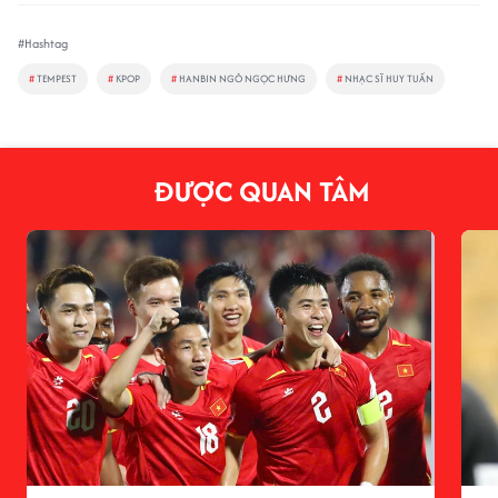
#Hashtag
#
TEMPEST
#
KPOP
#
HANBIN NGÔ NGỌC HƯNG
#
NHẠC SĨ HUY TUẤN
ĐƯỢC QUAN TÂM