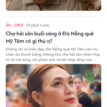
ĂN - CHƠI
19 phút trước
Chợ hải sản buổi sáng ở Đà Nẵng quê
Mỹ Tâm có gì thú vị?
Không chỉ có biển đẹp, Đà Nẵng quê Mỹ Tâm còn níu
chân du khách bằng những khu chợ hải sản nhộn nhịp
từ tờ mờ sáng, nơi phản ánh rõ nét nhịp sống của
thành phố biển.