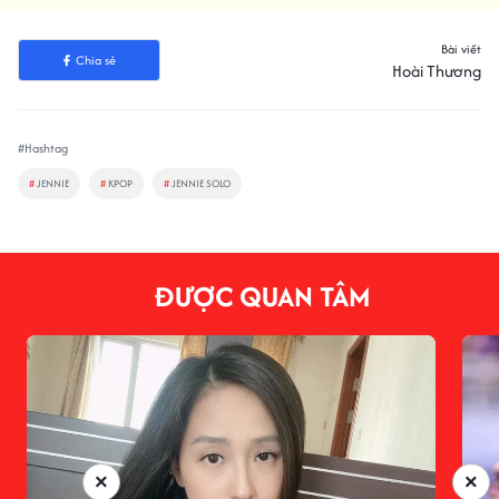
Bài viết
Chia sẻ
Hoài Thương
#Hashtag
#
JENNIE
#
KPOP
#
JENNIE SOLO
ĐƯỢC QUAN TÂM
×
×