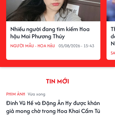
Nhiều người đang tìm kiếm Hoa
T
hậu Mai Phương Thúy
d
N
NGƯỜI MẪU - HOA HẬU
05/08/2026 - 15:43
S
TIN MỚI
PHIM ẢNH
Vừa xong
Đinh Vũ Hề và Đặng Ân Hy được khán
giả mong chờ trong Hoa Khai Cẩm Tú