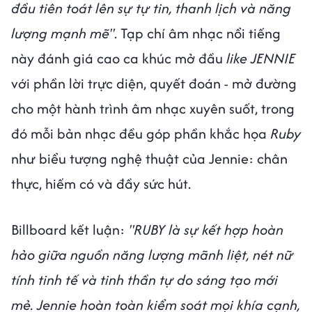
đầu tiên toát lên sự tự tin, thanh lịch và năng
lượng mạnh mẽ"
. Tạp chí âm nhạc nổi tiếng
này đánh giá cao ca khúc mở đầu
like JENNIE
với phần lời trực diện, quyết đoán - mở đường
cho một hành trình âm nhạc xuyên suốt, trong
đó mỗi bản nhạc đều góp phần khắc họa
Ruby
như biểu tượng nghệ thuật của Jennie: chân
thực, hiếm có và đầy sức hút.
Billboard kết luận:
"RUBY là sự kết hợp hoàn
hảo giữa nguồn năng lượng mãnh liệt, nét nữ
tính tinh tế và tinh thần tự do sáng tạo mới
mẻ. Jennie hoàn toàn kiểm soát mọi khía cạnh,