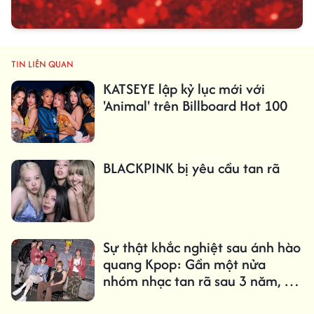
TIN LIÊN QUAN
KATSEYE lập kỷ lục mới với
'Animal' trên Billboard Hot 100
BLACKPINK bị yêu cầu tan rã
Sự thật khắc nghiệt sau ánh hào
quang Kpop: Gần một nửa
nhóm nhạc tan rã sau 3 năm, chỉ
1,61% trở thành 'triệu bản'