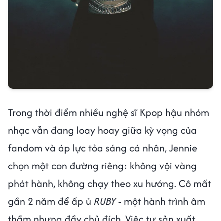
Trong thời điểm nhiều nghệ sĩ Kpop hậu nhóm
nhạc vẫn đang loay hoay giữa kỳ vọng của
fandom và áp lực tỏa sáng cá nhân, Jennie
chọn một con đường riêng: không vội vàng
phát hành, không chạy theo xu hướng. Cô mất
gần 2 năm để ấp ủ
RUBY
- một hành trình âm
thầm nhưng đầy chủ đích. Việc tự sản xuất