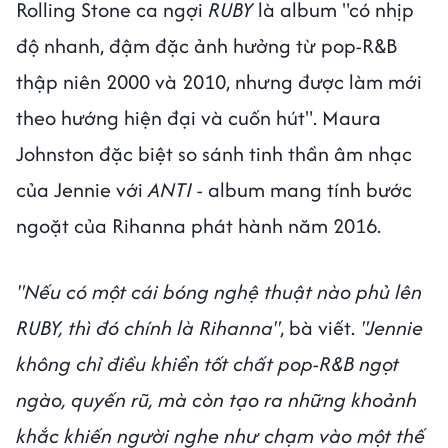
Rolling Stone ca ngợi
RUBY
là album "có nhịp
độ nhanh, đậm đặc ảnh hưởng từ pop-R&B
thập niên 2000 và 2010, nhưng được làm mới
theo hướng hiện đại và cuốn hút". Maura
Johnston đặc biệt so sánh tinh thần âm nhạc
của Jennie với
ANTI
- album mang tính bước
ngoặt của Rihanna phát hành năm 2016.
"Nếu có một cái bóng nghệ thuật nào phủ lên
RUBY, thì đó chính là Rihanna"
, bà viết.
"Jennie
không chỉ điều khiển tốt chất pop-R&B ngọt
ngào, quyến rũ, mà còn tạo ra những khoảnh
khắc khiến người nghe như chạm vào một thế