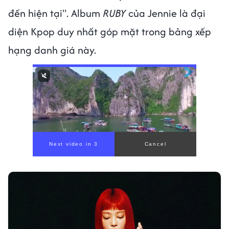
đến hiện tại". Album
RUBY
của Jennie là đại
diện Kpop duy nhất góp mặt trong bảng xếp
hạng danh giá này.
00:00
/
00:56