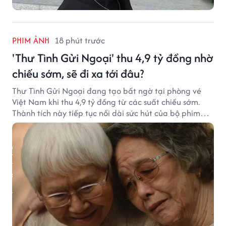
PHIM ẢNH
18 phút trước
'Thư Tình Gửi Ngoại' thu 4,9 tỷ đồng nhờ
chiếu sớm, sẽ đi xa tới đâu?
Thư Tình Gửi Ngoại đang tạo bất ngờ tại phòng vé
Việt Nam khi thu 4,9 tỷ đồng từ các suất chiếu sớm.
Thành tích này tiếp tục nối dài sức hút của bộ phim
từng gây sốt với doanh thu hơn 7.300 tỷ đồng ở nước
ngoài.