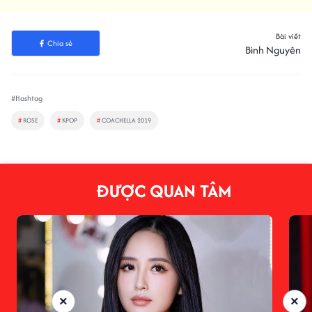
Bài viết
Chia sẻ
Bình Nguyên
#Hashtag
#
ROSE
#
KPOP
#
COACHELLA 2019
ĐƯỢC QUAN TÂM
×
×