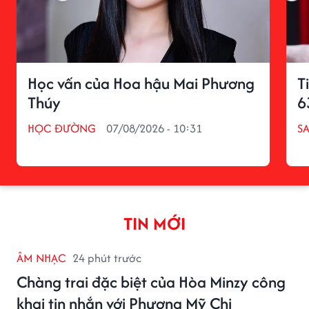
Học vấn của Hoa hậu Mai Phương
T
Thúy
6
HỌC ĐƯỜNG
07/08/2026 - 10:31
S
TIN MỚI
ÂM NHẠC
24 phút trước
Chàng trai đặc biệt của Hòa Minzy công
khai tin nhắn với Phương Mỹ Chi