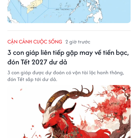
CẬN CẢNH CUỘC SỐNG
2 giờ trước
3 con giáp liên tiếp gặp may về tiền bạc,
đón Tết 2027 dư dả
3 con giáp được dự đoán có vận tài lộc hanh thông,
đón Tết sắp tới dư dả.