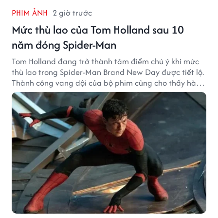
PHIM ẢNH
2 giờ trước
Mức thù lao của Tom Holland sau 10
năm đóng Spider-Man
Tom Holland đang trở thành tâm điểm chú ý khi mức
thù lao trong Spider-Man Brand New Day được tiết lộ.
Thành công vang dội của bộ phim cũng cho thấy hành
trình thăng hạng đáng chú ý của nam diễn viên sau
một thập kỷ gắn bó với vai Người Nhện.