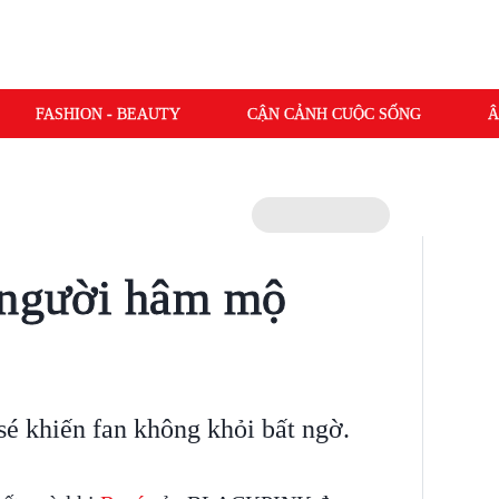
FASHION - BEAUTY
CẬN CẢNH CUỘC SỐNG
Â
 người hâm mộ
é khiến fan không khỏi bất ngờ.