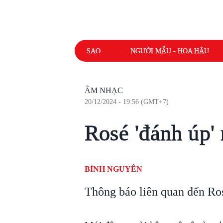
SAO
NGƯỜI MẪU - HOA HẬU
ÂM NHẠC
20/12/2024 - 19:56 (GMT+7)
Rosé 'đánh úp'
BÌNH NGUYÊN
Thông báo liên quan đến Ros