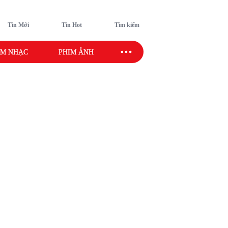
Tin Mới
Tin Hot
Tìm kiếm
M NHẠC
PHIM ẢNH
SAO SPORT