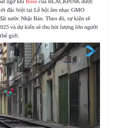
ất ngờ khi
Rosé
của BLACKPINK được
mời đặc biệt tại Lễ hội âm nhạc GMO
đất nước Nhật Bản. Theo đó, sự kiện sẽ
25 và dự kiến ​​sẽ thu hút lượng lớn người
hế giới.