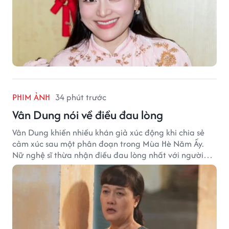
PHIM ẢNH
34 phút trước
Vân Dung nói về điều đau lòng
Vân Dung khiến nhiều khán giả xúc động khi chia sẻ
cảm xúc sau một phân đoạn trong Mùa Hè Năm Ấy.
Nữ nghệ sĩ thừa nhận điều đau lòng nhất với người
mẹ không phải sự nghèo khó, mà là khi các con phải
chứng kiến những tổn thương trong chính ngôi nhà
của mình.