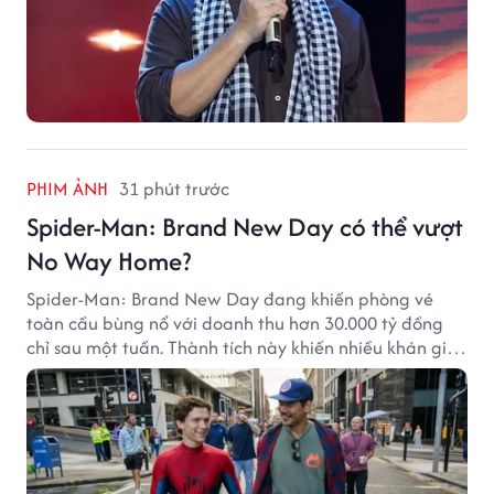
PHIM ẢNH
31 phút trước
Spider-Man: Brand New Day có thể vượt
No Way Home?
Spider-Man: Brand New Day đang khiến phòng vé
toàn cầu bùng nổ với doanh thu hơn 30.000 tỷ đồng
chỉ sau một tuần. Thành tích này khiến nhiều khán giả
đặt câu hỏi liệu bộ phim mới của Tom Holland có thể
phá kỷ lục mà No Way Home từng thiết lập hay không.