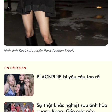
Hình ảnh Rosé tại sự kiện Paris Fashion Week.
TIN LIÊN QUAN
BLACKPINK bị yêu cầu tan rã
Sự thật khắc nghiệt sau ánh hào
quang Kpop: Gần một nửa