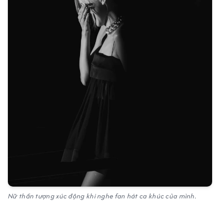
Nữ thần tượng xúc động khi nghe fan hát ca khúc của mình.