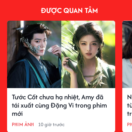
ĐƯỢC QUAN TÂM
Tước Cốt chưa hạ nhiệt, Amy đã
N
tái xuất cùng Đặng Vi trong phim
t
mới
t
PHIM ẢNH
10 giờ trước
P