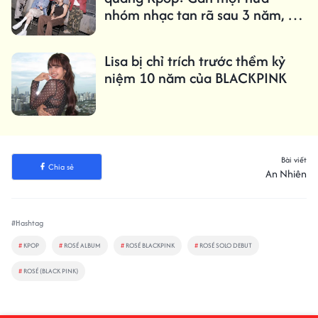
nhóm nhạc tan rã sau 3 năm, chỉ
1,61% trở thành 'triệu bản'
Lisa bị chỉ trích trước thềm kỷ
niệm 10 năm của BLACKPINK
Bài viết
Chia sẻ
An Nhiên
#Hashtag
#
KPOP
#
ROSÉ ALBUM
#
ROSÉ BLACKPINK
#
ROSÉ SOLO DEBUT
#
ROSÉ (BLACK PINK)