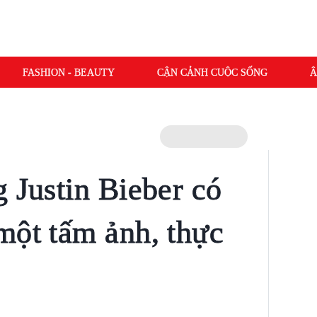
FASHION - BEAUTY
CẬN CẢNH CUỘC SỐNG
Â
 Justin Bieber có
một tấm ảnh, thực