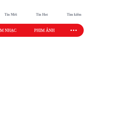
Tin Mới
Tin Hot
Tìm kiếm
M NHẠC
PHIM ẢNH
SAO SPORT