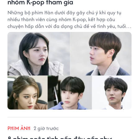
nhóm K-pop tham gia
Những bộ phim Hàn dưới đây gây chú ý khi quy tụ
nhiều thành viên cùng nhóm K-pop, kết hợp câu
chuyện hấp dẫn với đa dạng chủ đề về tình yêu, tuổi
trẻ và ước mơ.
PHIM ẢNH
2 giờ trước
8 phim ngôn tình gần đây gần như