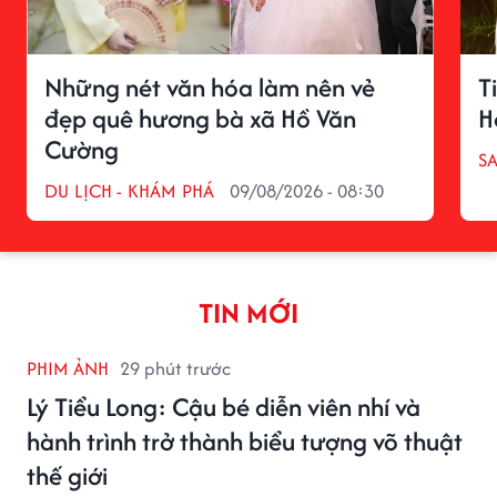
Những nét văn hóa làm nên vẻ
T
đẹp quê hương bà xã Hồ Văn
H
Cường
S
DU LỊCH - KHÁM PHÁ
09/08/2026 - 08:30
TIN MỚI
PHIM ẢNH
29 phút trước
Lý Tiểu Long: Cậu bé diễn viên nhí và
hành trình trở thành biểu tượng võ thuật
thế giới