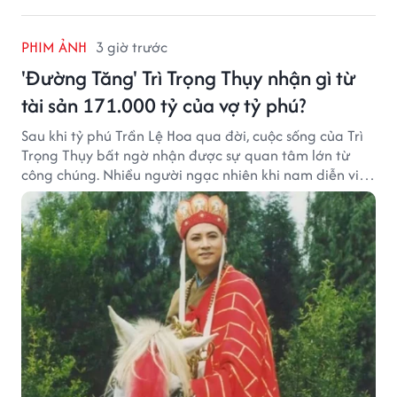
PHIM ẢNH
3 giờ trước
'Đường Tăng' Trì Trọng Thụy nhận gì từ
tài sản 171.000 tỷ của vợ tỷ phú?
Sau khi tỷ phú Trần Lệ Hoa qua đời, cuộc sống của Trì
Trọng Thụy bất ngờ nhận được sự quan tâm lớn từ
công chúng. Nhiều người ngạc nhiên khi nam diễn viên
nổi tiếng với vai Đường Tăng không xuất hiện trong
danh sách thừa kế khối tài sản hàng chục tỷ NDT.