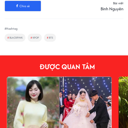
Bài viết
Chia sẻ
Bình Nguyên
#Hashtag
#
BLACKPINK
#
KPOP
#
BTS
ĐƯỢC QUAN TÂM