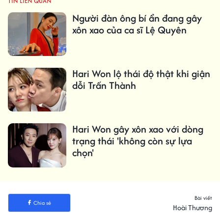
TIN LIÊN QUAN
Người đàn ông bí ẩn đang gây
xôn xao của ca sĩ Lệ Quyên
Hari Won lộ thái độ thật khi giận
dỗi Trấn Thành
Hari Won gây xôn xao với dòng
trạng thái 'không còn sự lựa
chọn'
Bài viết
Chia sẻ
Hoài Thương