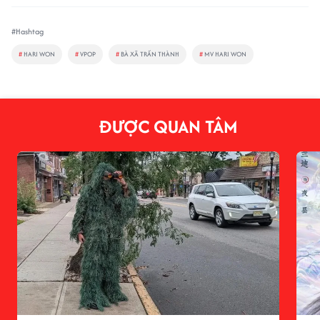
#Hashtag
#
HARI WON
#
VPOP
#
BÀ XÃ TRẤN THÀNH
#
MV HARI WON
ĐƯỢC QUAN TÂM