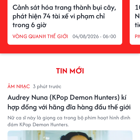
Cảnh sát hóa trang thành bụi cây,
1
phát hiện 74 tài xế vi phạm chỉ
N
trong 6 giờ
t
VÒNG QUANH THẾ GIỚI
04/08/2026 - 06:00
P
TIN MỚI
ÂM NHẠC
3 phút trước
Audrey Nuna (KPop Demon Hunters) kí
hợp đồng với hãng đĩa hàng đầu thế giới
Nữ ca sĩ này là giọng ca trong bộ phim hoạt hình đình
đám KPop Demon Hunters.