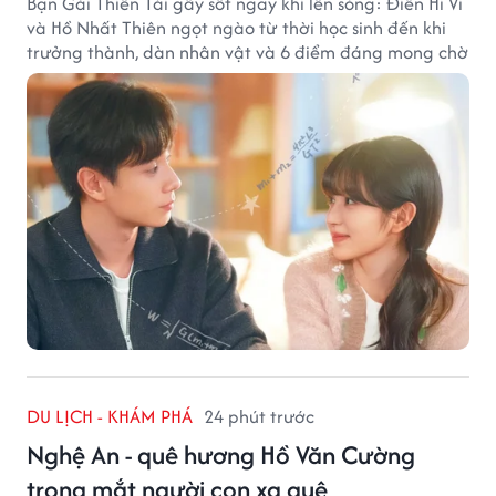
Bạn Gái Thiên Tài gây sốt ngay khi lên sóng: Điền Hi Vi
và Hồ Nhất Thiên ngọt ngào từ thời học sinh đến khi
trưởng thành, dàn nhân vật và 6 điểm đáng mong chờ
DU LỊCH - KHÁM PHÁ
24 phút trước
Nghệ An - quê hương Hồ Văn Cường
trong mắt người con xa quê