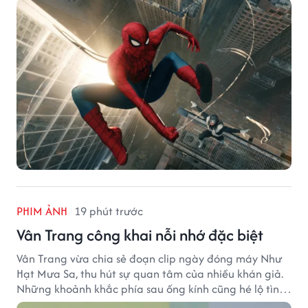
PHIM ẢNH
19 phút trước
Vân Trang công khai nỗi nhớ đặc biệt
Vân Trang vừa chia sẻ đoạn clip ngày đóng máy Như
Hạt Mưa Sa, thu hút sự quan tâm của nhiều khán giả.
Những khoảnh khắc phía sau ống kính cũng hé lộ tình
cảm đặc biệt mà nữ diễn viên dành cho ê-kíp bộ phim.