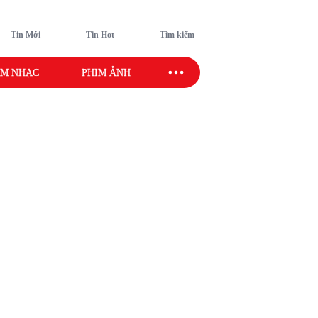
Tin Mới
Tin Hot
Tìm kiếm
M NHẠC
PHIM ẢNH
SAO SPORT