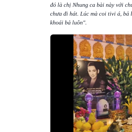
đó là chị Nhung ca bài này với ch
chưa đi hát. Lúc mà coi tivi á, bả
khoái bả luôn"
.