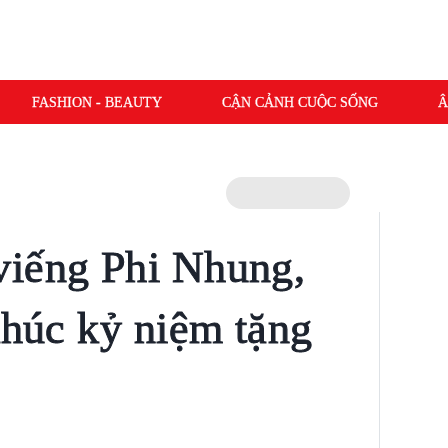
FASHION - BEAUTY
CẬN CẢNH CUỘC SỐNG
Â
viếng Phi Nhung,
khúc kỷ niệm tặng