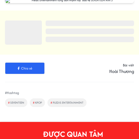
TIN LIÊN QUAN
BTS tự phá kỷ lục của chính mình
sau 7 năm
Jisoo bật khóc sau sự kiện kỷ
niệm 10 năm của BLACKPINK
Stray Kids giữ kín kế hoạch dự
GRAMMY sau quyết định gây
chấn động của BTS