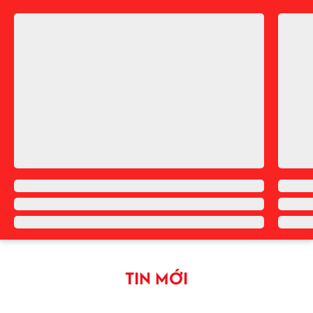
Bài viết
Chia sẻ
Hoài Thương
#Hashtag
#
SEVENTEEN
#
KPOP
#
PLEDIS ENTERTAINMENT
ĐƯỢC QUAN TÂM