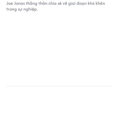
ÂM NHẠC
31 phút trước
Joe Jonas phải đi trị liệu tâm lý vì doanh
số album solo thất bại
Joe Jonas thẳng thắn chia sẻ về giai đoạn khó khăn
trong sự nghiệp.