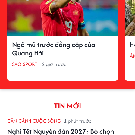
Ngả mũ trước đẳng cấp của
H
Quang Hải
Â
SAO SPORT
2 giờ trước
TIN MỚI
CẬN CẢNH CUỘC SỐNG
1 phút trước
Nghỉ Tết Nguyên đán 2027: Bộ chọn