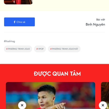
Bài viết
Chia sẻ
Bình Nguyên
#Hashtag
#
PHƯƠNG TRINH JOLIE
#
VPOP
#
PHƯƠNG TRINH JOLIE HÁT
ĐƯỢC QUAN TÂM
×
×