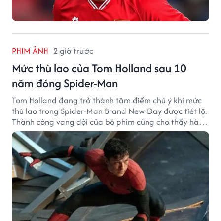
PHIM ẢNH
2 giờ trước
Mức thù lao của Tom Holland sau 10
năm đóng Spider-Man
Tom Holland đang trở thành tâm điểm chú ý khi mức
thù lao trong Spider-Man Brand New Day được tiết lộ.
Thành công vang dội của bộ phim cũng cho thấy hành
trình thăng hạng đáng chú ý của nam diễn viên sau
một thập kỷ gắn bó với vai Người Nhện.