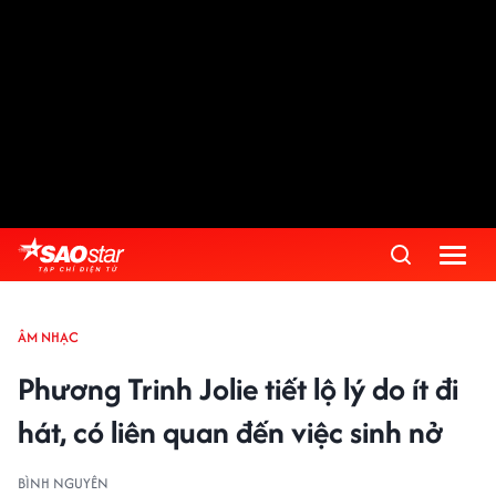
ÂM NHẠC
Phương Trinh Jolie tiết lộ lý do ít đi
hát, có liên quan đến việc sinh nở
BÌNH NGUYÊN