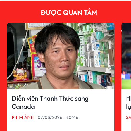
ĐƯỢC QUAN TÂM
Diễn viên Thanh Thức sang
H
Canada
l
PHIM ẢNH
07/08/2026 - 10:46
S