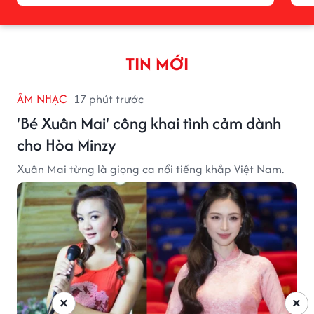
TIN MỚI
ÂM NHẠC
17 phút trước
'Bé Xuân Mai' công khai tình cảm dành
cho Hòa Minzy
Xuân Mai từng là giọng ca nổi tiếng khắp Việt Nam.
×
×