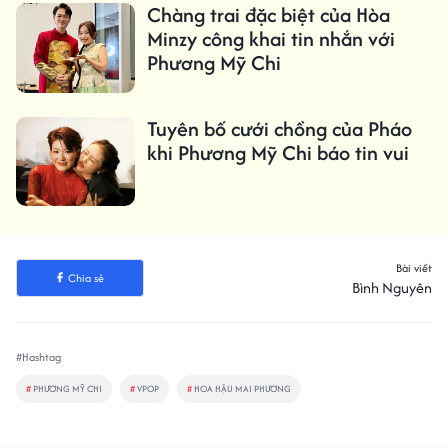
Chàng trai đặc biệt của Hòa
Minzy công khai tin nhắn với
Phương Mỹ Chi
Tuyên bố cưới chồng của Pháo
khi Phương Mỹ Chi báo tin vui
Bài viết
Chia sẻ
Bình Nguyên
#Hashtag
#
PHƯƠNG MỸ CHI
#
VPOP
#
HOA HẬU MAI PHƯƠNG