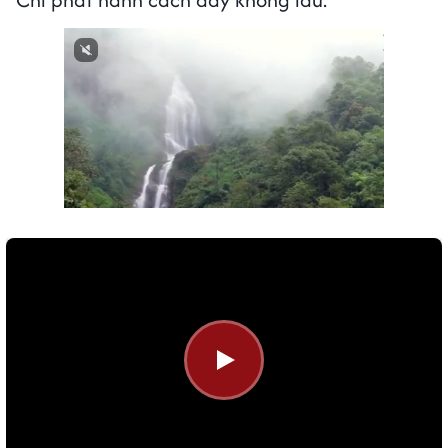
Next video in 1
Cancel