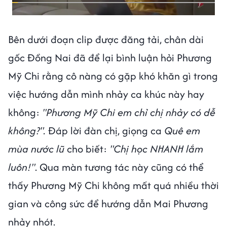
Bên dưới đoạn clip được đăng tải, chân dài
gốc Đồng Nai đã để lại bình luận hỏi Phương
Mỹ Chi rằng cô nàng có gặp khó khăn gì trong
việc hướng dẫn mình nhảy ca khúc này hay
không:
"Phương Mỹ Chi em chỉ chị nhảy có dễ
không?".
Đáp lời đàn chị, giọng ca
Quê em
mùa nước lũ
cho biết:
"Chị học NHANH lắm
luôn!"
. Qua màn tương tác này cũng có thể
thấy Phương Mỹ Chi không mất quá nhiều thời
gian và công sức để hướng dẫn Mai Phương
nhảy nhót.