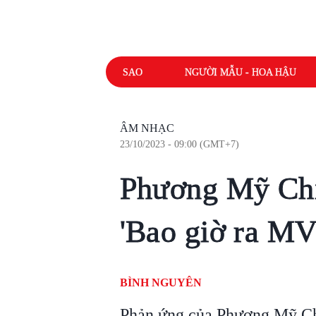
SAO
NGƯỜI MẪU - HOA HẬU
ÂM NHẠC
23/10/2023 - 09:00 (GMT+7)
Phương Mỹ Chi 
'Bao giờ ra MV
BÌNH NGUYÊN
Phản ứng của Phương Mỹ Chi