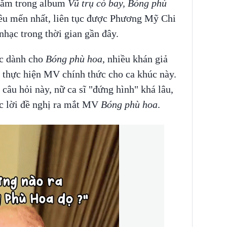
Nằm trong album
Vũ trụ cò bay, Bóng phù
yêu mến nhất, liên tục được Phương Mỹ Chi
nhạc trong thời gian gần đây.
ực dành cho
Bóng phù hoa
, nhiều khán giả
 thực hiện MV chính thức cho ca khúc này.
âu hỏi này, nữ ca sĩ "đứng hình" khá lâu,
c lời đề nghị ra mắt MV
Bóng phù hoa
.