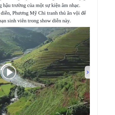
ng hậu trường của một sự kiện âm nhạc.
 diễn, Phương Mỹ Chi tranh thủ ăn vội để
bạn sinh viên trong show diễn này.