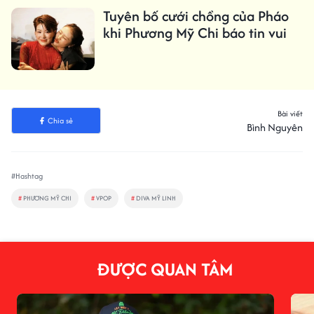
Tuyên bố cưới chồng của Pháo
khi Phương Mỹ Chi báo tin vui
Bài viết
Chia sẻ
Bình Nguyên
#Hashtag
#
PHƯƠNG MỸ CHI
#
VPOP
#
DIVA MỸ LINH
ĐƯỢC QUAN TÂM