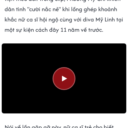
dân tình "cười nắc nẻ" khi lồng ghép khoảnh
khắc nữ ca sĩ hội ngộ cùng với diva Mỹ Linh tại
một sự kiện cách đây 11 năm về trước.
Nói về lần gặp gỡ này, nữ ca sĩ trẻ cho biết