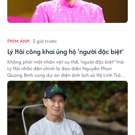
PHIM ẢNH
2 giờ trước
Lý Hải công khai ủng hộ 'người đặc biệt'
Không phải một nhân vật cụ thể, 'người đặc biệt”'mà
Lý Hải nhắc đến chính là đạo diễn Nguyễn Phan
Quang Bình cùng dự án điện ảnh lịch sử Hộ Linh Tráng
Sĩ: Bí Ẩn Mộ Vua Đinh.