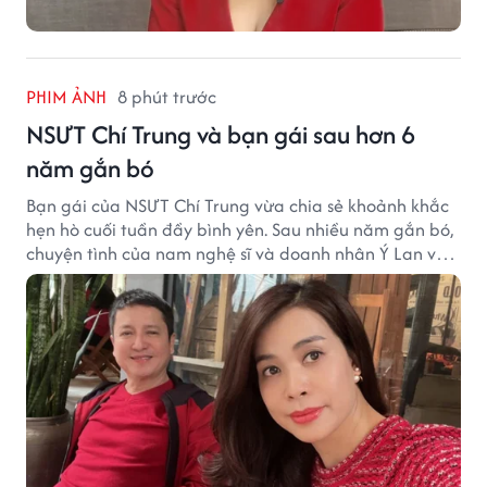
PHIM ẢNH
8 phút trước
NSƯT Chí Trung và bạn gái sau hơn 6
năm gắn bó
Bạn gái của NSƯT Chí Trung vừa chia sẻ khoảnh khắc
hẹn hò cuối tuần đầy bình yên. Sau nhiều năm gắn bó,
chuyện tình của nam nghệ sĩ và doanh nhân Ý Lan vẫn
nhận được sự quan tâm từ công chúng.