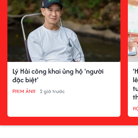
Lý Hải công khai ủng hộ 'người
‘
đặc biệt'
l
t
PHIM ẢNH
2 giờ trước
t
s
H