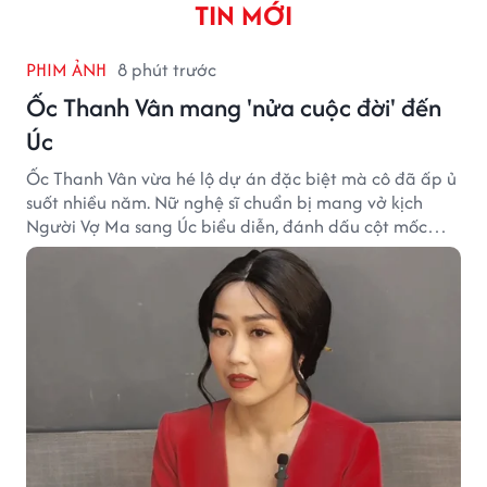
TIN MỚI
PHIM ẢNH
8 phút trước
Ốc Thanh Vân mang 'nửa cuộc đời' đến
Úc
Ốc Thanh Vân vừa hé lộ dự án đặc biệt mà cô đã ấp ủ
suốt nhiều năm. Nữ nghệ sĩ chuẩn bị mang vở kịch
Người Vợ Ma sang Úc biểu diễn, đánh dấu cột mốc
đáng nhớ trong hành trình làm nghề.