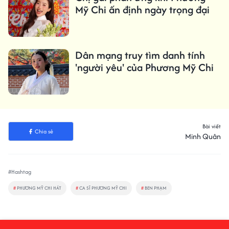
Mỹ Chi ấn định ngày trọng đại
Dân mạng truy tìm danh tính
'người yêu' của Phương Mỹ Chi
Bài viết
Chia sẻ
Minh Quân
#Hashtag
#
PHƯƠNG MỸ CHI HÁT
#
CA SĨ PHƯƠNG MỸ CHI
#
BEN PHẠM