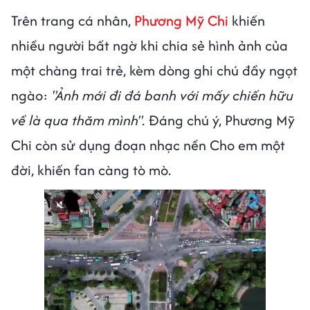
Trên trang cá nhân,
Phương Mỹ Chi
khiến
nhiều người bất ngờ khi chia sẻ hình ảnh của
một chàng trai trẻ, kèm dòng ghi chú đầy ngọt
ngào:
"Ảnh mới đi đá banh với mấy chiến hữu
về là qua thăm mình".
Đáng chú ý, Phương Mỹ
Chi còn sử dụng đoạn nhạc nền Cho em một
đời, khiến fan càng tò mò.