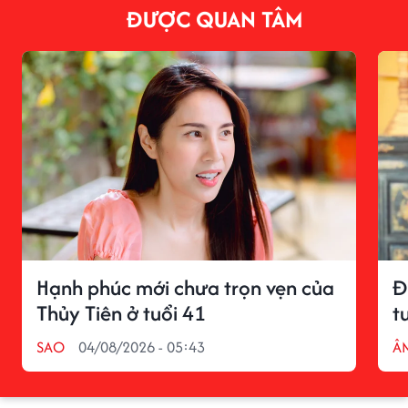
ĐƯỢC QUAN TÂM
Hạnh phúc mới chưa trọn vẹn của
Đ
Thủy Tiên ở tuổi 41
t
SAO
04/08/2026 - 05:43
Â