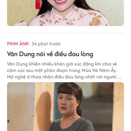
PHIM ẢNH
34 phút trước
Vân Dung nói về điều đau lòng
Vân Dung khiến nhiều khán giả xúc động khi chia sẻ
cảm xúc sau một phân đoạn trong Mùa Hè Năm Ấy.
Nữ nghệ sĩ thừa nhận điều đau lòng nhất với người
mẹ không phải sự nghèo khó, mà là khi các con phải
chứng kiến những tổn thương trong chính ngôi nhà
của mình.