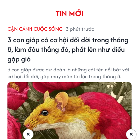
TIN MỚI
CẬN CẢNH CUỘC SỐNG
3 phút trước
3 con giáp có cơ hội đổi đời trong tháng
8, làm đâu thắng đó, phất lên như diều
gặp gió
3 con giáp được dự đoán là những cái tên nổi bật với
cơ hội đổi đời, gặp may mắn tài lộc trong tháng 8.
×
×