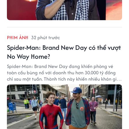
PHIM ẢNH
32 phút trước
Spider-Man: Brand New Day có thể vượt
No Way Home?
Spider-Man: Brand New Day đang khiến phòng vé
toàn cầu bùng nổ với doanh thu hơn 30.000 tỷ đồng
chỉ sau một tuần. Thành tích này khiến nhiều khán giả
đặt câu hỏi liệu bộ phim mới của Tom Holland có thể
phá kỷ lục mà No Way Home từng thiết lập hay không.