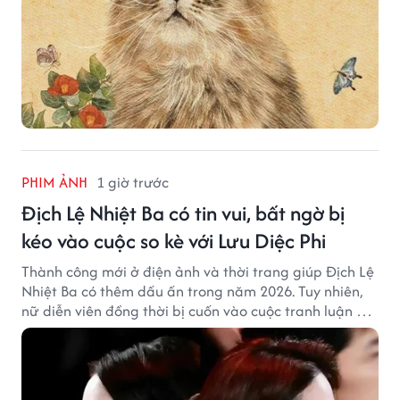
PHIM ẢNH
1 giờ trước
Địch Lệ Nhiệt Ba có tin vui, bất ngờ bị
kéo vào cuộc so kè với Lưu Diệc Phi
Thành công mới ở điện ảnh và thời trang giúp Địch Lệ
Nhiệt Ba có thêm dấu ấn trong năm 2026. Tuy nhiên,
nữ diễn viên đồng thời bị cuốn vào cuộc tranh luận với
Lưu Diệc Phi dù hai ngôi sao không có mâu thuẫn công
khai.