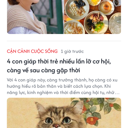
CẬN CẢNH CUỘC SỐNG
1 giờ trước
4 con giáp thời trẻ nhiều lần lỡ cơ hội,
càng về sau càng gặp thời
Với 4 con giáp này, càng trưởng thành, họ càng có xu
hướng hiểu rõ bản thân và biết cách lựa chọn. Khi
năng lực, kinh nghiệm và thời điểm cùng hội tụ, những
cơ hội từng tưởng đã vuột mất có thể được thay thế
bằng những cơ hội phù hợp hơn.