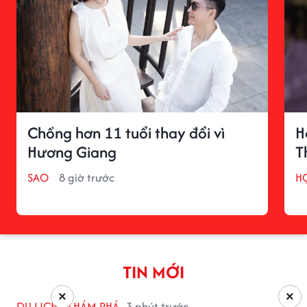
Chồng hơn 11 tuổi thay đổi vì
H
Hương Giang
T
SAO
8 giờ trước
H
TIN MỚI
×
×
DU LỊCH - KHÁM PHÁ
3 phút trước