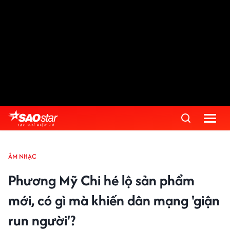
ÂM NHẠC
Phương Mỹ Chi hé lộ sản phẩm
mới, có gì mà khiến dân mạng 'giận
run người'?