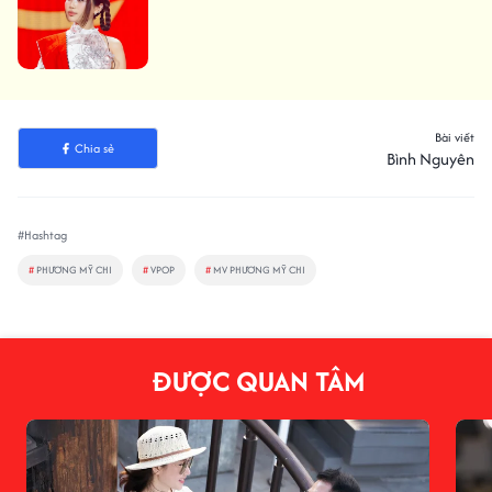
Bài viết
Chia sẻ
Bình Nguyên
#Hashtag
#
PHƯƠNG MỸ CHI
#
VPOP
#
MV PHƯƠNG MỸ CHI
ĐƯỢC QUAN TÂM