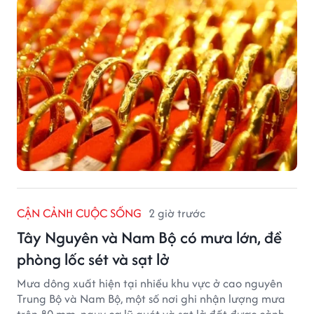
CẬN CẢNH CUỘC SỐNG
2 giờ trước
Tây Nguyên và Nam Bộ có mưa lớn, đề
phòng lốc sét và sạt lở
Mưa dông xuất hiện tại nhiều khu vực ở cao nguyên
Trung Bộ và Nam Bộ, một số nơi ghi nhận lượng mưa
trên 80 mm, nguy cơ lũ quét và sạt lở đất được cảnh