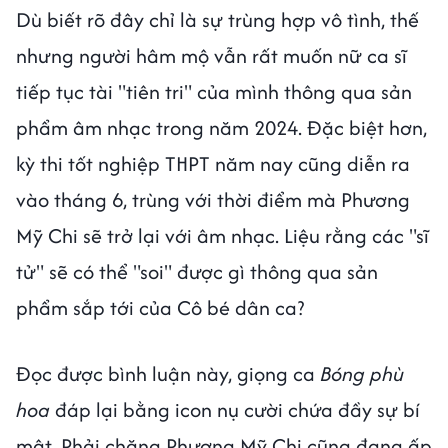
Dù biết rõ đây chỉ là sự trùng hợp vô tình, thế
nhưng người hâm mộ vẫn rất muốn nữ ca sĩ
tiếp tục tài "tiên tri" của mình thông qua sản
phẩm âm nhạc trong năm 2024. Đặc biệt hơn,
kỳ thi tốt nghiệp THPT năm nay cũng diễn ra
vào tháng 6, trùng với thời điểm mà Phương
Mỹ Chi sẽ trở lại với âm nhạc. Liệu rằng các "sĩ
tử" sẽ có thể "soi" được gì thông qua sản
phẩm sắp tới của Cô bé dân ca?
Đọc được bình luận này, giọng ca
Bóng phù
hoa
đáp lại bằng icon nụ cười chứa đầy sự bí
mật. Phải chăng Phương Mỹ Chi cũng đang ấp