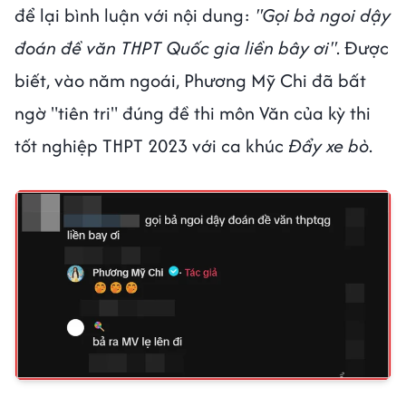
để lại bình luận với nội dung:
"Gọi bả ngoi dậy
đoán đề văn THPT Quốc gia liền bây ơi"
. Được
biết, vào năm ngoái, Phương Mỹ Chi đã bất
ngờ "tiên tri" đúng đề thi môn Văn của kỳ thi
tốt nghiệp THPT 2023 với ca khúc
Đẩy xe bò
.