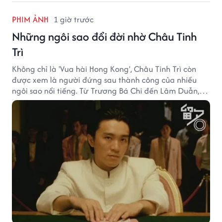
PHIM ẢNH
1 giờ trước
Những ngôi sao đổi đời nhờ Châu Tinh
Trì
Không chỉ là 'Vua hài Hong Kong', Châu Tinh Trì còn
được xem là người đứng sau thành công của nhiều
ngôi sao nổi tiếng. Từ Trương Bá Chi đến Lâm Duẫn,
không ít diễn viên đã bước sang trang mới trong sự
nghiệp nhờ cơ hội từ Châu Tinh Trì.