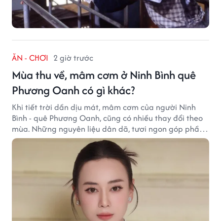
ĂN - CHƠI
2 giờ trước
Mùa thu về, mâm cơm ở Ninh Bình quê
Phương Oanh có gì khác?
Khi tiết trời dần dịu mát, mâm cơm của người Ninh
Bình - quê Phương Oanh, cũng có nhiều thay đổi theo
mùa. Những nguyên liệu dân dã, tươi ngon góp phần
tạo nên hương vị bình dị nhưng đầy cuốn hút của vùng
đất cố đô.