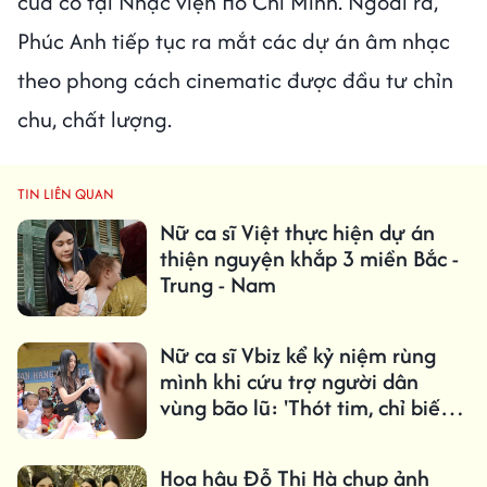
của cô tại Nhạc viện Hồ Chí Minh. Ngoài ra,
Phúc Anh tiếp tục ra mắt các dự án âm nhạc
theo phong cách cinematic được đầu tư chỉn
chu, chất lượng.
TIN LIÊN QUAN
Nữ ca sĩ Việt thực hiện dự án
thiện nguyện khắp 3 miền Bắc -
Trung - Nam
Nữ ca sĩ Vbiz kể kỷ niệm rùng
mình khi cứu trợ người dân
vùng bão lũ: 'Thót tim, chỉ biết
cầu nguyện'
Hoa hậu Đỗ Thị Hà chụp ảnh