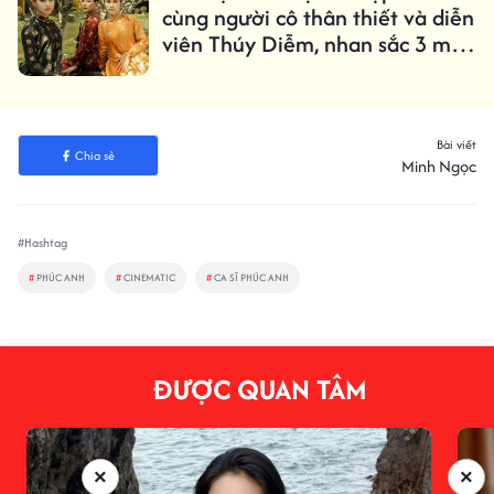
cùng người cô thân thiết và diễn
viên Thúy Diễm, nhan sắc 3 mỹ
nhân gây chú ý
Bài viết
Chia sẻ
Minh Ngọc
#Hashtag
#
PHÚC ANH
#
CINEMATIC
#
CA SĨ PHÚC ANH
ĐƯỢC QUAN TÂM
×
×