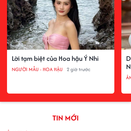
Lời tạm biệt của Hoa hậu Ý Nhi
D
N
NGƯỜI MẪU - HOA HẬU
2 giờ trước
Â
TIN MỚI