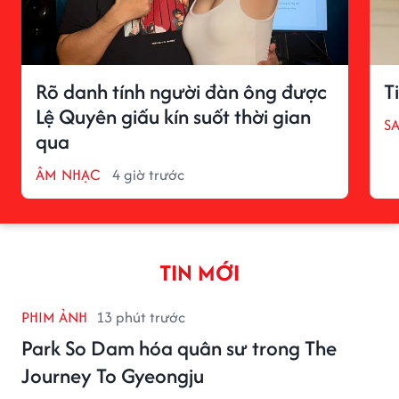
Rõ danh tính người đàn ông được
T
Lệ Quyên giấu kín suốt thời gian
S
qua
ÂM NHẠC
4 giờ trước
TIN MỚI
PHIM ẢNH
13 phút trước
Park So Dam hóa quân sư trong The
Journey To Gyeongju