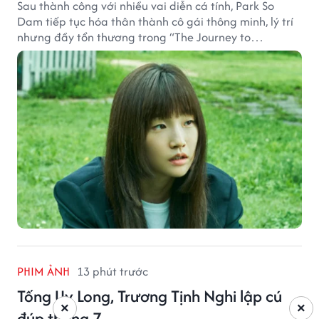
Sau thành công với nhiều vai diễn cá tính, Park So
Dam tiếp tục hóa thân thành cô gái thông minh, lý trí
nhưng đầy tổn thương trong “The Journey to
Gyeongju”.
PHIM ẢNH
13 phút trước
Tống Uy Long, Trương Tịnh Nghi lập cú
×
×
đúp tháng 7