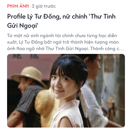
PHIM ẢNH
2 giờ trước
Profile Lý Tư Đồng, nữ chính 'Thư Tình
Gửi Ngoại'
Từ một nữ sinh ngành tài chính chưa từng học diễn
xuất, Lý Tư Đồng bất ngờ trở thành hiện tượng màn
ảnh Hoa ngữ nhờ Thư Tình Gửi Ngoại. Thành công của
bộ phim doanh thu hơn 8.100 tỷ đồng đã mở ra bước
ngoặt lớn trong cuộc đời cô gái sinh năm 2004.