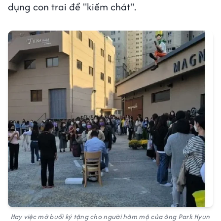
dụng con trai để "kiếm chát".
Hay việc mở buổi ký tặng cho người hâm mộ của ông Park Hyun