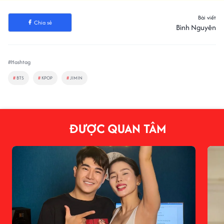
Bài viết
Chia sẻ
Bình Nguyên
#Hashtag
#
BTS
#
KPOP
#
JIMIN
ĐƯỢC QUAN TÂM