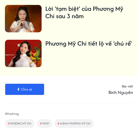
Lời 'tạm biệt' của Phương Mỹ
Chi sau 3 năm
Phương Mỹ Chi tiết lộ về 'chú rể'
Bài viết
Chia sẻ
Bình Nguyên
#Hashtag
#
PHƯƠNG MỸ CHI
#
VPOP
#
ALBUM PHƯƠNG MỸ CHI