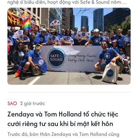
nghệ sĩ biểu diễn, hoạt động với Safe & Sound năm
2019 mang một bối cảnh khác biệt. Safe & Sound là tổ
chức phi lợi nhuận tại San Francisco hoạt động trong
lĩnh vực phòng ngừa bạo hành trẻ em, hỗ trợ gia đình
và xây dựng môi trường an toàn cho trẻ em.
SAO
2 giờ trước
Zendaya và Tom Holland tổ chức tiệc
cưới riêng tư sau khi bí mật kết hôn
Trước đó, bản thân Zendaya và Tom Holland cũng