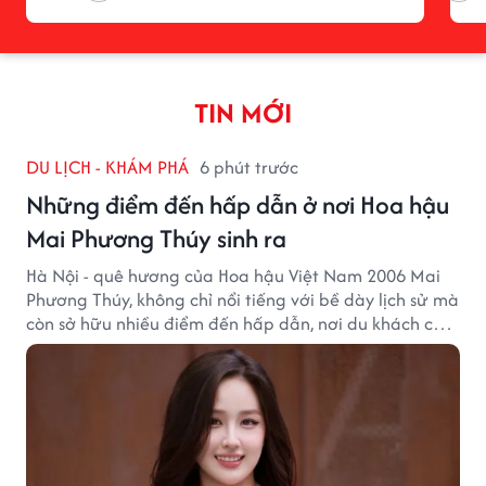
TIN MỚI
DU LỊCH - KHÁM PHÁ
6 phút trước
Những điểm đến hấp dẫn ở nơi Hoa hậu
Mai Phương Thúy sinh ra
Hà Nội - quê hương của Hoa hậu Việt Nam 2006 Mai
Phương Thúy, không chỉ nổi tiếng với bề dày lịch sử mà
còn sở hữu nhiều điểm đến hấp dẫn, nơi du khách có
thể cảm nhận trọn vẹn vẻ đẹp cổ kính xen lẫn nhịp
sống hiện đại của Thủ đô.