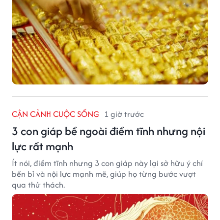
CẬN CẢNH CUỘC SỐNG
1 giờ trước
3 con giáp bề ngoài điềm tĩnh nhưng nội
lực rất mạnh
Ít nói, điềm tĩnh nhưng 3 con giáp này lại sở hữu ý chí
bền bỉ và nội lực mạnh mẽ, giúp họ từng bước vượt
qua thử thách.