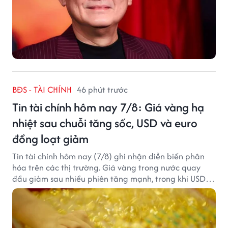
BĐS - TÀI CHÍNH
46 phút trước
Tin tài chính hôm nay 7/8: Giá vàng hạ
nhiệt sau chuỗi tăng sốc, USD và euro
đồng loạt giảm
Tin tài chính hôm nay (7/8) ghi nhận diễn biến phân
hóa trên các thị trường. Giá vàng trong nước quay
đầu giảm sau nhiều phiên tăng mạnh, trong khi USD
tại ngân hàng tiếp tục suy yếu dù tỷ giá trung tâm lập
đỉnh mới.