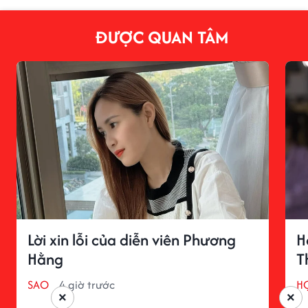
ĐƯỢC QUAN TÂM
Lời xin lỗi của diễn viên Phương
H
Hằng
T
SAO
4 giờ trước
H
×
×