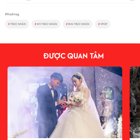
#Hashtag
#
TRÚC NHÂN
#
MV TRÚC NHÂN
#
FAN TRÚC NHÂN
#
VPOP
ĐƯỢC QUAN TÂM