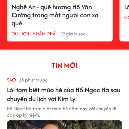
Nghệ An - quê hương Hồ Văn
L
Cường trong mắt người con xa
N
quê
DU LỊCH - KHÁM PHÁ
19 giờ trước
TIN MỚI
SAO
16 phút trước
Lời tạm biệt mùa hè của Hồ Ngọc Hà sau
chuyến du lịch với Kim Lý
Hồ Ngọc Hà tạm biệt mùa hè năm nay với chuyến đi
đầy ắp kỷ niệm.