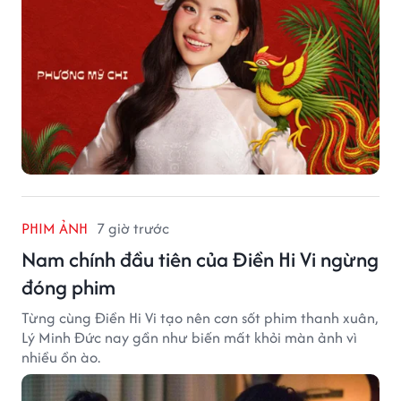
PHIM ẢNH
7 giờ trước
Nam chính đầu tiên của Điền Hi Vi ngừng
đóng phim
Từng cùng Điền Hi Vi tạo nên cơn sốt phim thanh xuân,
Lý Minh Đức nay gần như biến mất khỏi màn ảnh vì
nhiều ồn ào.