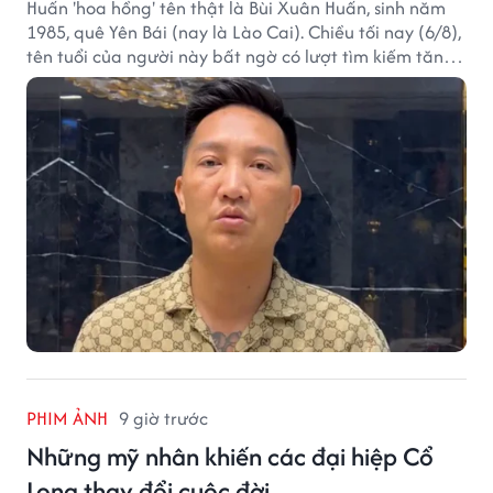
Huấn 'hoa hồng' tên thật là Bùi Xuân Huấn, sinh năm
1985, quê Yên Bái (nay là Lào Cai). Chiều tối nay (6/8),
tên tuổi của người này bất ngờ có lượt tìm kiếm tăng
vọt.
PHIM ẢNH
9 giờ trước
Những mỹ nhân khiến các đại hiệp Cổ
Long thay đổi cuộc đời