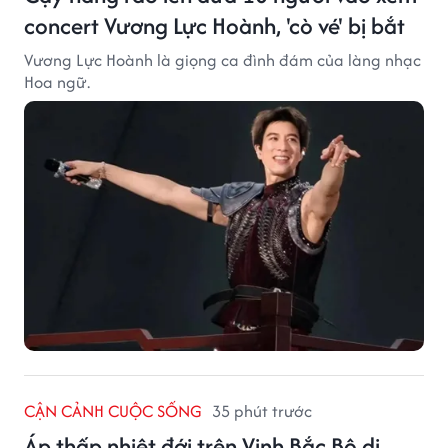
concert Vương Lực Hoành, 'cò vé' bị bắt
Vương Lực Hoành là giọng ca đình đám của làng nhạc
Hoa ngữ.
CẬN CẢNH CUỘC SỐNG
35 phút trước
Áp thấp nhiệt đới trên Vịnh Bắc Bộ di