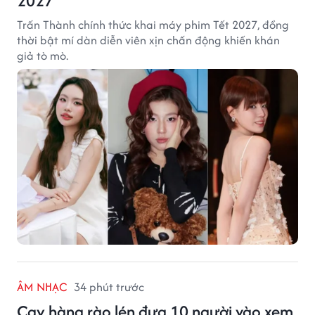
2027
Trấn Thành chính thức khai máy phim Tết 2027, đồng
thời bật mí dàn diễn viên xịn chấn động khiến khán
giả tò mò.
ÂM NHẠC
34 phút trước
Cạy hàng rào lén đưa 10 người vào xem