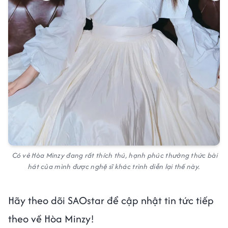
Có vẻ Hòa Minzy đang rất thích thú, hạnh phúc thưởng thức bài
hát của mình được nghệ sĩ khác trình diễn lại thế này.
Hãy theo dõi SAOstar để cập nhật tin tức tiếp
theo về Hòa Minzy!