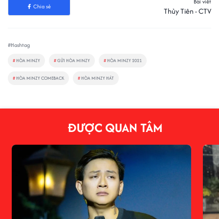
Bài viết
Chia sẻ
Thủy Tiên - CTV
#Hashtag
#
HÒA MINZY
#
GỬI HÒA MINZY
#
HÒA MINZY 2021
#
HÒA MINZY COMEBACK
#
HÒA MINZY HÁT
ĐƯỢC QUAN TÂM