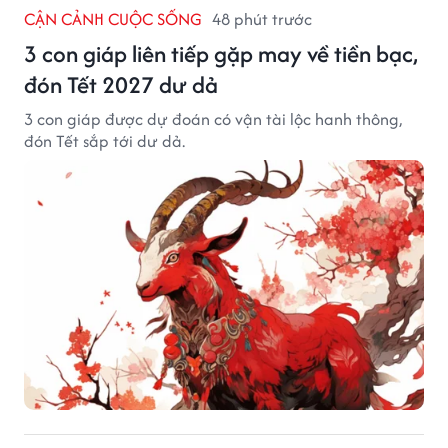
CẬN CẢNH CUỘC SỐNG
48 phút trước
3 con giáp liên tiếp gặp may về tiền bạc,
đón Tết 2027 dư dả
3 con giáp được dự đoán có vận tài lộc hanh thông,
đón Tết sắp tới dư dả.