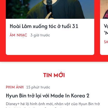
Hoài Lâm xuống tóc ở tuổi 31
V
'
ÂM NHẠC
3 giờ trước
S
TIN MỚI
PHIM ẢNH
15 phút trước
Hyun Bin trở lại với Made In Korea 2
Disney+ hé lộ hình ảnh mới, nhân vật của Hyun Bin trở