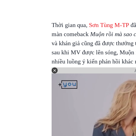
Thời gian qua,
Sơn Tùng M-TP
đã
màn comeback
Muộn rồi mà sao 
và khán giả cũng đã được thưởn
sau khi MV được lên sóng, Muộn 
nhiều luồng ý kiến phản hồi khác 