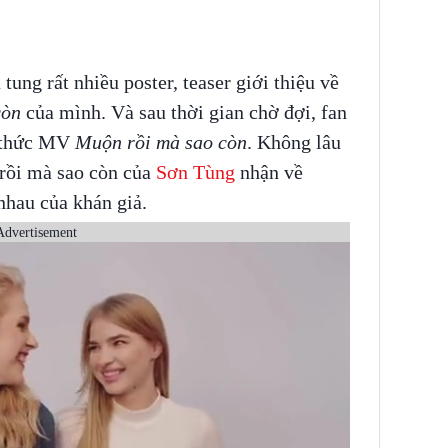
 tung rất nhiều poster, teaser giới thiệu về
còn
của mình. Và sau thời gian chờ đợi, fan
g thức MV
Muộn rồi mà sao còn
. Không lâu
rồi mà sao còn của
Sơn Tùng
nhận về
nhau của khán giả.
Advertisement