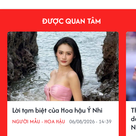
ĐƯỢC QUAN TÂM
Lời tạm biệt của Hoa hậu Ý Nhi
T
d
NGƯỜI MẪU - HOA HẬU
06/08/2026 - 14:39
N