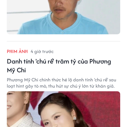
PHIM ẢNH
4 giờ trước
Danh tính 'chú rể' trăm tỷ của Phương
Mỹ Chi
Phương Mỹ Chi chính thức hé lộ danh tính 'chú rể' sau
loạt hint gây tò mò, thu hút sự chú ý lớn từ khán giả.