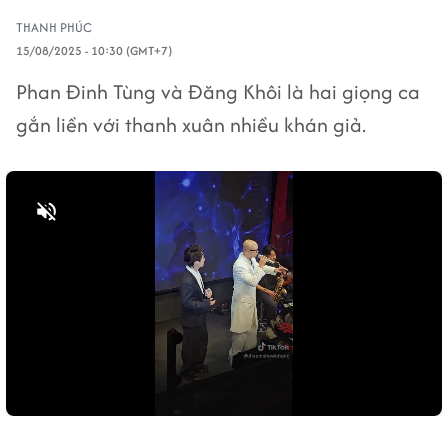
THANH PHÚC
15/08/2025 - 10:30 (GMT+7)
Phan Đinh Tùng và Đăng Khôi là hai giọng ca
gắn liền với thanh xuân nhiều khán giả.
Bật tiếng