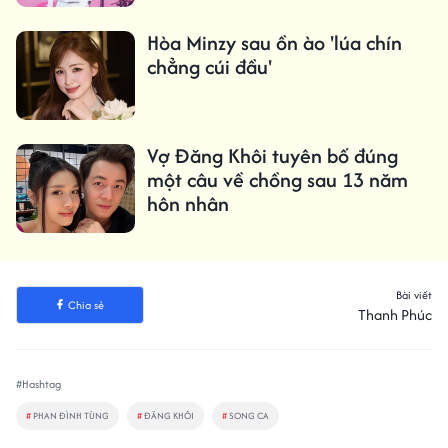
sinh nhật'
Hòa Minzy sau ồn ào 'lúa chín
chẳng cúi đầu'
Vợ Đăng Khôi tuyên bố đúng
một câu về chồng sau 13 năm
hôn nhân
Bài viết
Chia sẻ
Thanh Phúc
#Hashtag
#
PHAN ĐÌNH TÙNG
#
ĐĂNG KHÔI
#
SONG CA