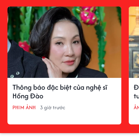
Thông báo đặc biệt của nghệ sĩ
Đ
Hồng Đào
t
PHIM ẢNH
3 giờ trước
Â