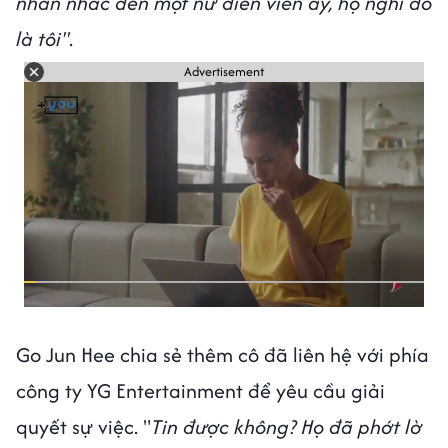
nhắn nhắc đến một nữ diễn viên ấy, họ nghĩ đó
là tôi"
.
Advertisement
Go Jun Hee chia sẻ thêm cô đã liên hệ với phía
công ty YG Entertainment để yêu cầu giải
quyết sự việc. "
Tin được không? Họ đã phớt lờ