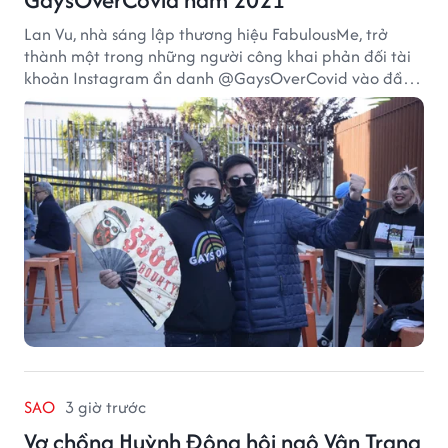
Lan Vu, nhà sáng lập thương hiệu FabulousMe, trở
thành một trong những người công khai phản đối tài
khoản Instagram ẩn danh @GaysOverCovid vào đầu
năm 2021, trong bối cảnh đại dịch COVID-19 vẫn diễn
biến nghiêm trọng.
SAO
3 giờ trước
Vợ chồng Huỳnh Đông hội ngộ Vân Trang