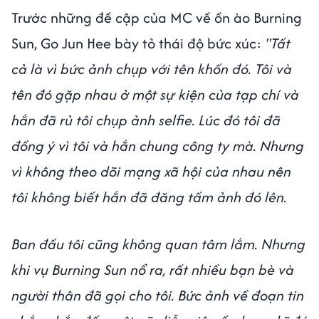
Trước những đề cập của MC về ồn ào Burning
Sun, Go Jun Hee bày tỏ thái độ bức xúc:
"Tất
cả là vì bức ảnh chụp với tên khốn đó. Tôi và
tên đó gặp nhau ở một sự kiện của tạp chí và
hắn đã rủ tôi chụp ảnh selfie. Lúc đó tôi đã
đồng ý vì tôi và hắn chung công ty mà. Nhưng
vì không theo dõi mạng xã hội của nhau nên
tôi không biết hắn đã đăng tấm ảnh đó lên.
Ban đầu tôi cũng không quan tâm lắm. Nhưng
khi vụ Burning Sun nổ ra, rất nhiều bạn bè và
người thân đã gọi cho tôi. Bức ảnh về đoạn tin