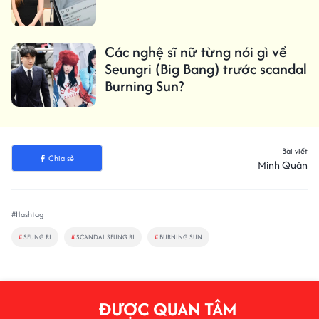
Các nghệ sĩ nữ từng nói gì về
Seungri (Big Bang) trước scandal
Burning Sun?
Bài viết
Chia sẻ
Minh Quân
#Hashtag
#
SEUNG RI
#
SCANDAL SEUNG RI
#
BURNING SUN
ĐƯỢC QUAN TÂM