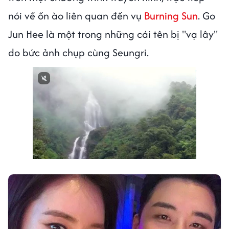
nói về ồn ào liên quan đến vụ
Burning Sun
. Go
Jun Hee là một trong những cái tên bị "vạ lây"
do bức ảnh chụp cùng Seungri.
Next video in 1
Cancel