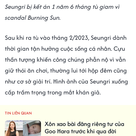
Seungri bị kết án 1 năm 6 tháng tù giam vì
scandal Burning Sun.
Sau khi ra tù vào tháng 2/2023, Seungri dành
thời gian tận hưởng cuộc sống cá nhân. Cựu
thần tượng khiến công chúng phẫn nộ vì vẫn
giữ thói ăn chơi, thường lui tới hộp đêm cũng
như cơ sở giải trí. Hình ảnh của Seungri xuống
cấp trầm trọng trong mắt khán giả.
TIN LIÊN QUAN
Xôn xao bài đăng riêng tư của
Goo Hara trước khi qua đời