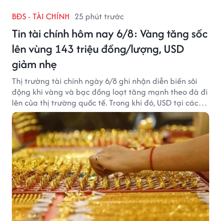
BĐS - TÀI CHÍNH
25 phút trước
Tin tài chính hôm nay 6/8: Vàng tăng sốc
lên vùng 143 triệu đồng/lượng, USD
giảm nhẹ
Thị trường tài chính ngày 6/8 ghi nhận diễn biến sôi
động khi vàng và bạc đồng loạt tăng mạnh theo đà đi
lên của thị trường quốc tế. Trong khi đó, USD tại các
ngân hàng tiếp tục hạ nhiệt dù tỷ giá trung tâm lập
đỉnh mới.