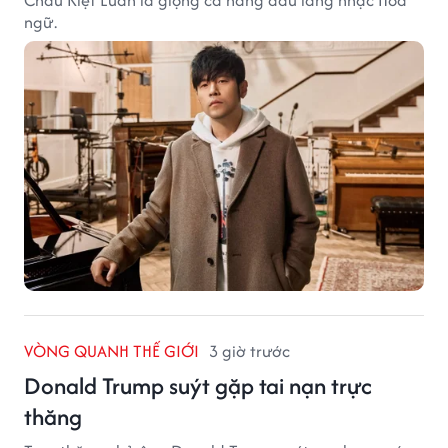
ngữ.
VÒNG QUANH THẾ GIỚI
3 giờ trước
Donald Trump suýt gặp tai nạn trực
thăng