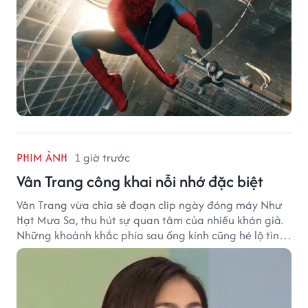
PHIM ẢNH
1 giờ trước
Vân Trang công khai nỗi nhớ đặc biệt
Vân Trang vừa chia sẻ đoạn clip ngày đóng máy Như
Hạt Mưa Sa, thu hút sự quan tâm của nhiều khán giả.
Những khoảnh khắc phía sau ống kính cũng hé lộ tình
cảm đặc biệt mà nữ diễn viên dành cho ê-kíp bộ phim.