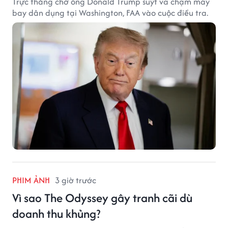
Trực thăng chở ông Donald Trump suýt va chạm máy
bay dân dụng tại Washington, FAA vào cuộc điều tra.
PHIM ẢNH
3 giờ trước
Vì sao The Odyssey gây tranh cãi dù
doanh thu khủng?