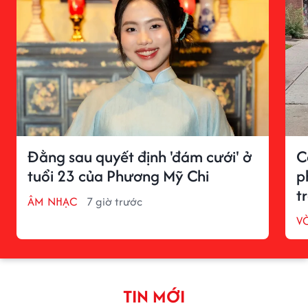
Đằng sau quyết định 'đám cưới' ở
C
tuổi 23 của Phương Mỹ Chi
p
t
ÂM NHẠC
7 giờ trước
V
TIN MỚI