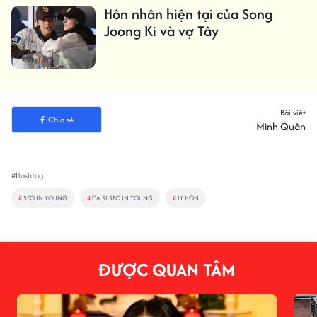
Hôn nhân hiện tại của Song
Joong Ki và vợ Tây
Bài viết
Chia sẻ
Minh Quân
#Hashtag
#
SEO IN YOUNG
#
CA SĨ SEO IN YOUNG
#
LY HÔN
ĐƯỢC QUAN TÂM