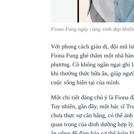
Fiona Fung ngày càng xinh đẹp khiến
Với phong cách giản dị, đội mũ lư
Fiona Fung ghé thăm một nhà hàng
phương. Cô không ngần ngại ghi lạ
khi thưởng thức bữa ăn, giúp ngư
cuộc sống hiện tại của mình.
Một chi tiết đáng chú ý là Fiona đ
Tuy nhiên, gần đây, một bác sĩ Tr
chưa thực sự cân bằng, có thể ản
quan trọng của dinh dưỡng hợp lý,
ăn uống để đảm bảo cơ thể luôn k