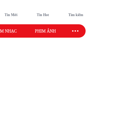
Tin Mới
Tin Hot
Tìm kiếm
M NHẠC
PHIM ẢNH
SAO SPORT