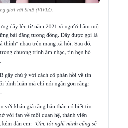
ng giới với SinB (VIVIZ).
ơng dấy lên từ năm 2021 vì người hâm mộ
hững bài đăng tương đồng. Đây được gọi là
hả thính" nhau trên mạng xã hội. Sau đó,
 trong chương trình âm nhạc, tin hẹn hò
i.
B gây chú ý với cách cô phản hồi về tin
ối bình luận mà chỉ nói ngắn gọn rằng:
.
 với khán giả rằng bản thân có biết tin
ở với fan về mối quan hệ, thành viên
 kém đàn em: "
Ừm, tôi nghĩ mình cũng sẽ