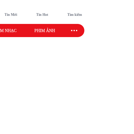
Tin Mới
Tin Hot
Tìm kiếm
M NHẠC
PHIM ẢNH
SAO SPORT