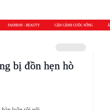
FASHION - BEAUTY
CẬN CẢNH CUỘC SỐNG
Â
ếng bị đồn hẹn hò
 bàn luận sôi nổi.