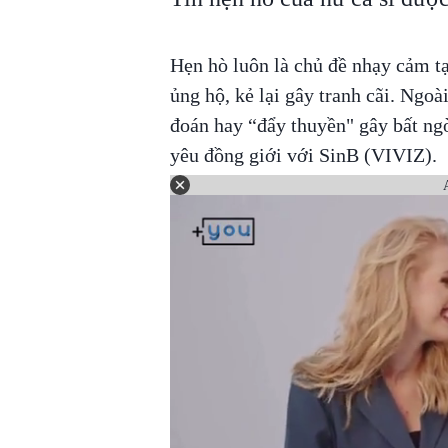
Hẹn hò luôn là chủ đề nhạy cảm t
ủng hộ, kẻ lại gây tranh cãi. Ngo
đoán hay “đẩy thuyền" gây bất ngờ
yêu đồng giới với SinB (VIVIZ).