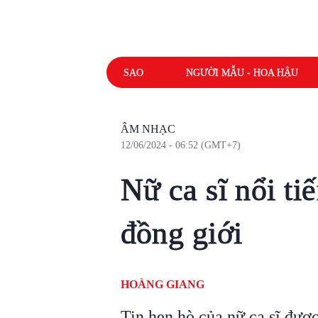
SAO
NGƯỜI MẪU - HOA HẬU
ÂM NHẠC
12/06/2024 - 06:52 (GMT+7)
Nữ ca sĩ nổi ti
đồng giới
HOÀNG GIANG
Tin hẹn hò của nữ ca sĩ được