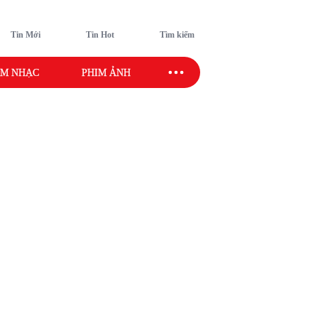
Tin Mới
Tin Hot
Tìm kiếm
M NHẠC
PHIM ẢNH
SAO SPORT