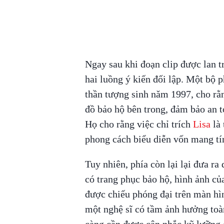
Ngay sau khi đoạn clip được lan 
hai luồng ý kiến đối lập. Một bộ
thần tượng sinh năm 1997, cho rằ
đồ bảo hộ bên trong, đảm bảo an t
Họ cho rằng việc chỉ trích
Lisa
là
phong cách biểu diễn vốn mang tín
Tuy nhiên, phía còn lại lại đưa r
có trang phục bảo hộ, hình ảnh củ
được chiếu phóng đại trên màn hình
một nghệ sĩ có tầm ảnh hưởng toà
càng cần được cân nhắc kỹ lưỡng 