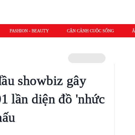
FASHION - BEAUTY
CẬN CẢNH CUỘC SỐNG
Â
đầu showbiz gây
01 lần diện đồ 'nhức
hấu