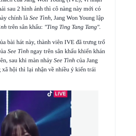
ải sau 2 hình ảnh thì cô nàng này mới có
này chính là
See Tình
, Jang Won Young lập
ình
trên sân khấu:
"Ting Ting Tang Tang".
ủa bài hát này, thành viên IVE đã trưng trổ
của
See Tình
ngay trên sân khấu khiến khán
iên, sau khi màn nhảy
See Tình
của Jang
ã hội thì lại nhận về nhiều ý kiến trái