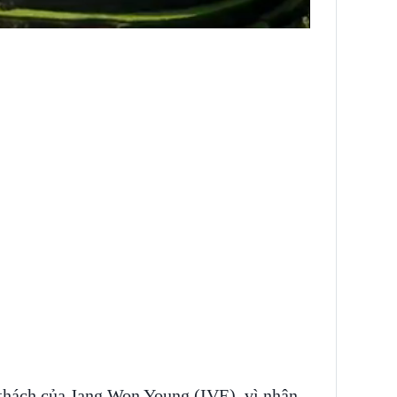
 thách của Jang Won Young (IVE), vì nhận