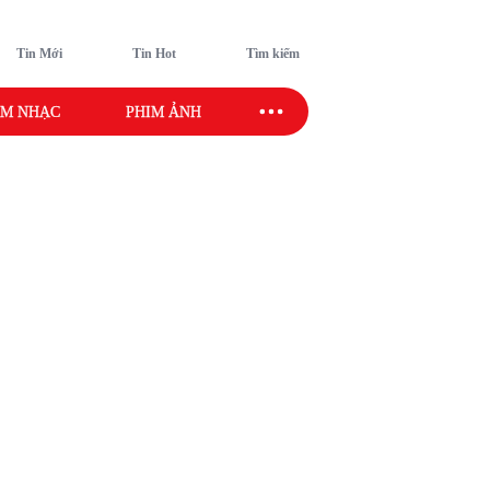
Tin Mới
Tin Hot
Tìm kiếm
M NHẠC
PHIM ẢNH
SAO SPORT