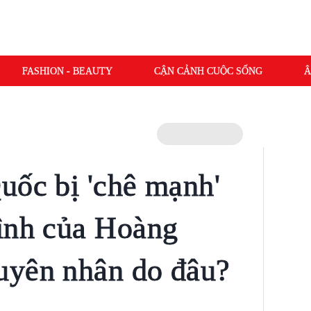
FASHION - BEAUTY
CẬN CẢNH CUỘC SỐNG
Â
uốc bị 'chê mạnh'
ình của Hoàng
uyên nhân do đâu?