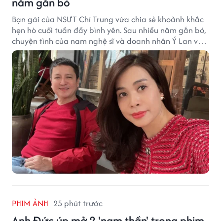
năm gắn bó
Bạn gái của NSƯT Chí Trung vừa chia sẻ khoảnh khắc
hẹn hò cuối tuần đầy bình yên. Sau nhiều năm gắn bó,
chuyện tình của nam nghệ sĩ và doanh nhân Ý Lan vẫn
nhận được sự quan tâm từ công chúng.
PHIM ẢNH
25 phút trước
Anh Đức úp mở 2 'nam thần' trong phim