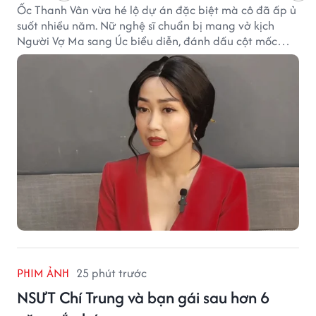
Ốc Thanh Vân vừa hé lộ dự án đặc biệt mà cô đã ấp ủ
suốt nhiều năm. Nữ nghệ sĩ chuẩn bị mang vở kịch
Người Vợ Ma sang Úc biểu diễn, đánh dấu cột mốc
đáng nhớ trong hành trình làm nghề.
PHIM ẢNH
25 phút trước
NSƯT Chí Trung và bạn gái sau hơn 6