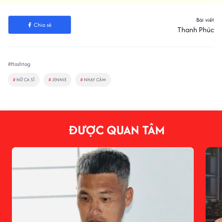
Bài viết
Chia sẻ
Thanh Phúc
#Hashtag
#
NỮ CA SĨ
#
JENNIE
#
NHẠY CẢM
ĐƯỢC QUAN TÂM