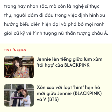
trang hay nhan sắc, mà còn là nghệ sĩ thực
thụ, người dám đi đầu trong việc định hình xu
hướng biểu diễn hiện đại và phá bỏ mọi ranh
giới cũ kỹ về hình tượng nữ thần tượng châu Á.
TIN LIÊN QUAN
Jennie lên tiếng giữa lùm xùm
'tái hợp' của BLACKPINK
Xôn xao với loạt 'hint' hẹn hò
mới giữa Jennie (BLACKPINK)
và V (BTS)