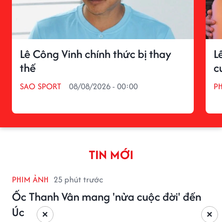
Lê Công Vinh chính thức bị thay
L
thế
c
SAO SPORT
08/08/2026 - 00:00
P
TIN MỚI
PHIM ẢNH
25 phút trước
Ốc Thanh Vân mang 'nửa cuộc đời' đến
Úc
×
×