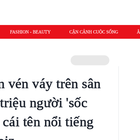
FASHION - BEAUTY
CẬN CẢNH CUỘC SỐNG
Â
n vén váy trên sân
triệu người 'sốc
 cái tên nổi tiếng