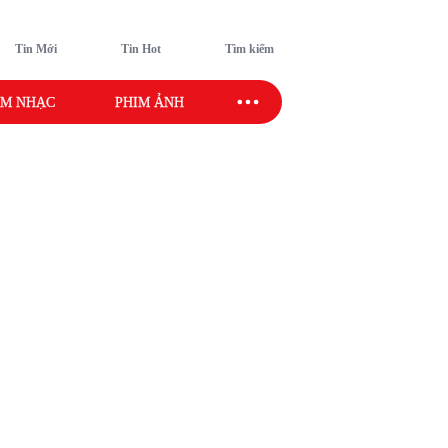
Tin Mới
Tin Hot
Tìm kiếm
M NHẠC
PHIM ẢNH
SAO SPORT