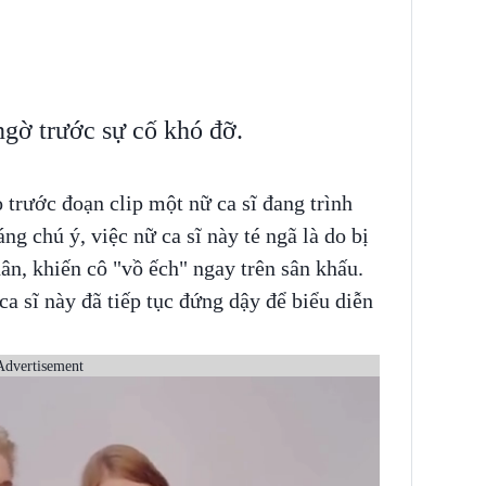
ngờ trước sự cố khó đỡ.
trước đoạn clip một nữ ca sĩ đang trình
áng chú ý, việc nữ ca sĩ này té ngã là do bị
ân, khiến cô "vồ ếch" ngay trên sân khấu.
ca sĩ này đã tiếp tục đứng dậy để biểu diễn
Advertisement