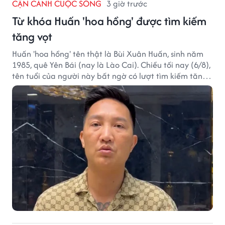
CẬN CẢNH CUỘC SỐNG
3 giờ trước
Từ khóa Huấn 'hoa hồng' được tìm kiếm
tăng vọt
Huấn 'hoa hồng' tên thật là Bùi Xuân Huấn, sinh năm
1985, quê Yên Bái (nay là Lào Cai). Chiều tối nay (6/8),
tên tuổi của người này bất ngờ có lượt tìm kiếm tăng
vọt.