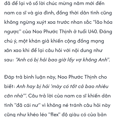
đã để lại vô số lời chúc mừng năm mới đến
nam ca sĩ và gia đình, đồng thời dân tình cũng
không ngừng xuýt xoa trước nhan sắc "lão hóa
ngược" của Noo Phước Thịnh ở tuổi U40. Đáng
chú ý, một khán giả khiến cộng đồng mạng
xôn xao khi để lại câu hỏi với nội dung như
sau:
"Anh có bị hỏi bao giờ lấy vợ không Anh"
.
Đáp trả bình luận này, Noo Phước Thịnh cho
biết:
Anh hay bị hỏi 'mày có tất cả bao nhiêu
căn nhà'"
. Câu trả lời của nam ca sĩ khiến dân
tình "đã cái nư" vì không né tránh câu hỏi này
cũng như khéo léo "flex" độ giàu có của bản