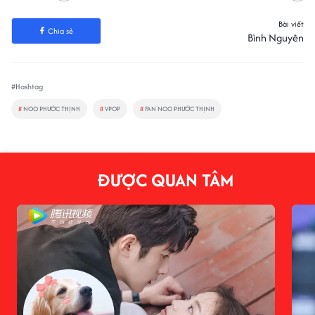
Bài viết
Chia sẻ
Bình Nguyên
#Hashtag
#
NOO PHƯỚC THỊNH
#
VPOP
#
FAN NOO PHƯỚC THỊNH
ĐƯỢC QUAN TÂM