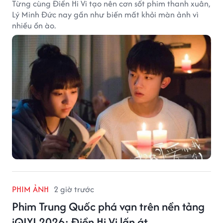
Từng cùng Điền Hi Vi tạo nên cơn sốt phim thanh xuân,
Lý Minh Đức nay gần như biến mất khỏi màn ảnh vì
nhiều ồn ào.
PHIM ẢNH
2 giờ trước
Phim Trung Quốc phá vạn trên nền tảng
iQIYI 2026: Điền Hi Vi lấn át