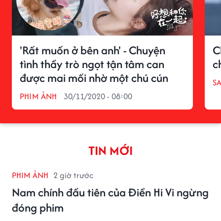
'Rất muốn ở bên anh' - Chuyện
C
tình thầy trò ngọt tận tâm can
c
được mai mối nhờ một chú cún
S
PHIM ẢNH
30/11/2020 - 08:00
TIN MỚI
PHIM ẢNH
2 giờ trước
Nam chính đầu tiên của Điền Hi Vi ngừng
đóng phim