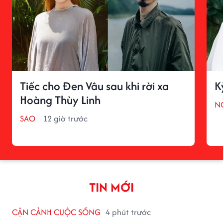
Tiếc cho Đen Vâu sau khi rời xa
K
Hoàng Thùy Linh
N
SAO
12 giờ trước
TIN MỚI
CẬN CẢNH CUỘC SỐNG
4 phút trước