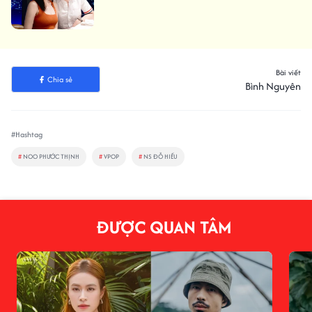
Bài viết
Chia sẻ
Bình Nguyên
#Hashtag
#
NOO PHƯỚC THỊNH
#
VPOP
#
NS ĐỖ HIẾU
ĐƯỢC QUAN TÂM