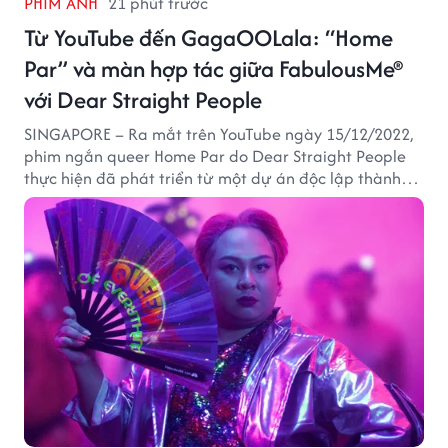
PHIM ẢNH
21 phút trước
Từ YouTube đến GagaOOLala: “Home
Par” và màn hợp tác giữa FabulousMe®
với Dear Straight People
SINGAPORE – Ra mắt trên YouTube ngày 15/12/2022,
phim ngắn queer Home Par do Dear Straight People
thực hiện đã phát triển từ một dự án độc lập thành
tác phẩm tiếp cận khán giả quốc tế thông qua nền
tảng LGBTQ+ GagaOOLala. FabulousMe tham gia với
vai trò nhà tài trợ chính thức, trong khi nhà sáng lập
Lan Vu đảm nhiệm vị trí executive producer.