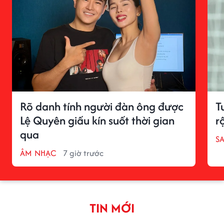
Rõ danh tính người đàn ông được
T
Lệ Quyên giấu kín suốt thời gian
r
qua
S
ÂM NHẠC
7 giờ trước
TIN MỚI