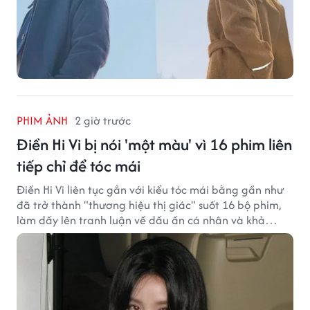
PHIM ẢNH
2 giờ trước
Điền Hi Vi bị nói 'một màu' vì 16 phim liên
tiếp chỉ để tóc mái
Điền Hi Vi liên tục gắn với kiểu tóc mái bằng gần như
đã trở thành "thương hiệu thị giác" suốt 16 bộ phim,
làm dấy lên tranh luận về dấu ấn cá nhân và khả
năng biến hóa trên màn ảnh.