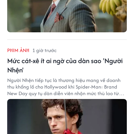
PHIM ẢNH
1 giờ trước
Mức cát-xê ít ai ngờ của dàn sao 'Người
Nhện'
Người Nhện tiếp tục là thương hiệu mang về doanh
thu khổng lồ cho Hollywood khi Spider-Man: Brand
New Day quy tụ dàn diễn viên nhận mức thù lao từ
hàng chục đến hàng trăm tỷ đồng. Thành công phòng
vé của bộ phim cũng giúp nhiều ngôi sao sở hữu khoản
thu nhập đáng mơ ước.