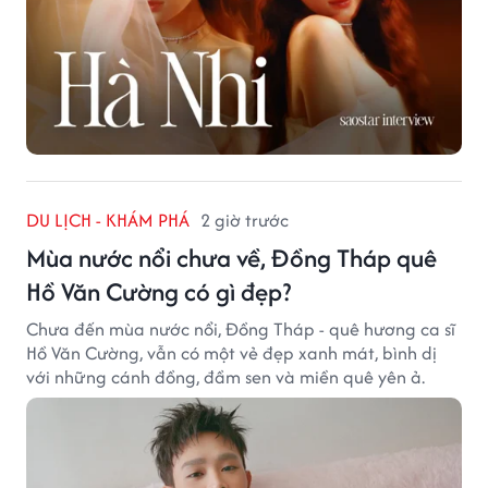
DU LỊCH - KHÁM PHÁ
2 giờ trước
Mùa nước nổi chưa về, Đồng Tháp quê
Hồ Văn Cường có gì đẹp?
Chưa đến mùa nước nổi, Đồng Tháp - quê hương ca sĩ
Hồ Văn Cường, vẫn có một vẻ đẹp xanh mát, bình dị
với những cánh đồng, đầm sen và miền quê yên ả.