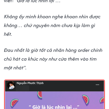
viết:
"Giờ là lúc nhìn lại …
Không ấy mình khoan nghe khoan nhìn được
không… chứ nguyên năm chưa kịp làm gì
hết.
Đau nhất là giờ tất cả nhãn hàng order chính
chủ hát ca khúc này như cứa thêm vào tim
một nhát"
.