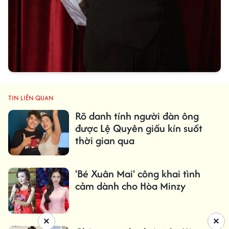
TIN LIÊN QUAN
Rõ danh tính người đàn ông
được Lệ Quyên giấu kín suốt
thời gian qua
'Bé Xuân Mai' công khai tình
cảm dành cho Hòa Minzy
×
×