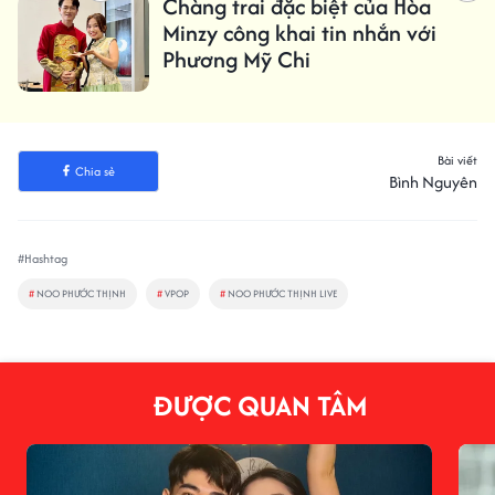
Chàng trai đặc biệt của Hòa
Minzy công khai tin nhắn với
Phương Mỹ Chi
Bài viết
Chia sẻ
Bình Nguyên
#Hashtag
#
NOO PHƯỚC THỊNH
#
VPOP
#
NOO PHƯỚC THỊNH LIVE
ĐƯỢC QUAN TÂM