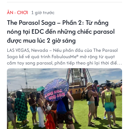
ĂN - CHƠI
1 giờ trước
The Parasol Saga – Phần 2: Từ nắng
nóng tại EDC đến những chiếc parasol
được mua lúc 2 giờ sáng
LAS VEGAS, Nevada – Nếu phần đầu của The Parasol
Saga kể về quá trình FabulousMe® mở rộng từ quạt
cầm tay sang parasol, phần tiếp theo ghi lại thời điểm
sản phẩm được thị trường đón nhận và dần vượt khỏi
công năng che nắng thông thường.