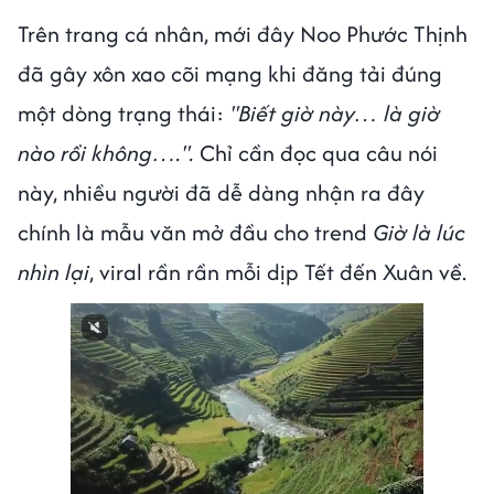
Trên trang cá nhân, mới đây Noo Phước Thịnh
đã gây xôn xao cõi mạng khi đăng tải đúng
một dòng trạng thái:
"Biết giờ này… là giờ
nào rồi không….".
Chỉ cần đọc qua câu nói
này, nhiều người đã dễ dàng nhận ra đây
chính là mẫu văn mở đầu cho trend
Giờ là lúc
nhìn lại
, viral rần rần mỗi dịp Tết đến Xuân về.