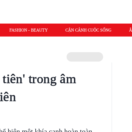
FASHION - BEAUTY
CẬN CẢNH CUỘC SỐNG
Â
tiên' trong âm
iên
hể hiện một khía cạnh hoàn toàn