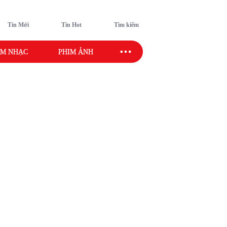
Tin Mới
Tin Hot
Tìm kiếm
M NHẠC
PHIM ẢNH
SAO SPORT