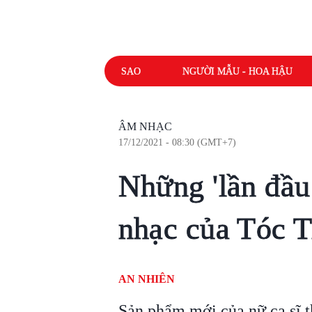
SAO
NGƯỜI MẪU - HOA HẬU
ÂM NHẠC
17/12/2021 - 08:30 (GMT+7)
Những 'lần đầu 
nhạc của Tóc T
AN NHIÊN
Sản phẩm mới của nữ ca sĩ t