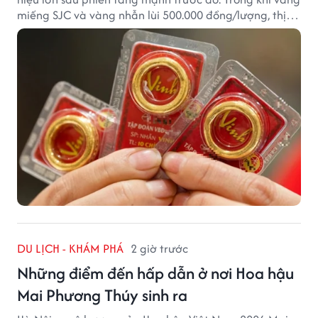
miếng SJC và vàng nhẫn lùi 500.000 đồng/lượng, thị
trường vẫn duy trì mặt bằng giá cao, với sự chênh
lệch đáng kể giữa các doanh nghiệp.
DU LỊCH - KHÁM PHÁ
2 giờ trước
Những điểm đến hấp dẫn ở nơi Hoa hậu
Mai Phương Thúy sinh ra