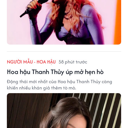
NGƯỜI MẪU - HOA HẬU
58 phút trước
Hoa hậu Thanh Thủy úp mở hẹn hò
Động thái mới nhất của Hoa hậu Thanh Thủy càng
khiến nhiều khán giả thêm tò mò.