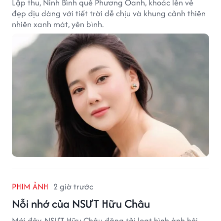
Lập thu, Ninh Bình quê Phương Oanh, khoác lên vẻ
đẹp dịu dàng với tiết trời dễ chịu và khung cảnh thiên
nhiên xanh mát, yên bình.
PHIM ẢNH
2 giờ trước
Nỗi nhớ của NSƯT Hữu Châu
Mới đây, NSƯT Hữu Châu đăng tải loạt hình ảnh hội