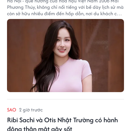
Hà Nội - quê hương của Hoa hậu Việt Nam 2006 Mai
Phương Thúy, không chỉ nổi tiếng với bề dày lịch sử mà
còn sở hữu nhiều điểm đến hấp dẫn, nơi du khách có
thể cảm nhận trọn vẹn vẻ đẹp cổ kính xen lẫn nhịp
sống hiện đại của Thủ đô.
SAO
2 giờ trước
Ribi Sachi và Otis Nhật Trường có hành
động thân mật gây sốt