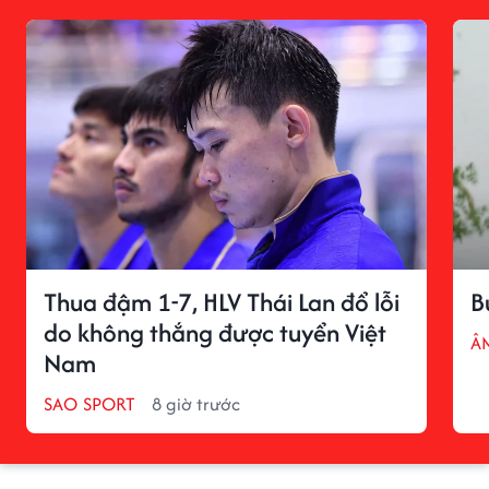
Thua đậm 1-7, HLV Thái Lan đổ lỗi
B
do không thắng được tuyển Việt
Â
Nam
SAO SPORT
8 giờ trước