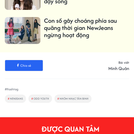
dậy sóng
Con số gây choáng phía sau
quãng thời gian NewJeans
ngừng hoạt động
Bài viết
Chia sẻ
Minh Quân
#Hashtag
#
NEWJEANS
#
ODD YOUTH
#
NHÓM NHẠC TÂN BINH
ĐƯỢC QUAN TÂM