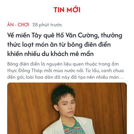
TIN MỚI
ĂN - CHƠI
28 phút trước
Về miền Tây quê Hồ Văn Cường, thưởng
thức loạt món ăn từ bông điên điển
khiến nhiều du khách mê mẩn
Bông điên điển là nguyên liệu quen thuộc trong ẩm
thực Đồng Tháp mỗi mùa nước nổi. Từ lẩu, canh chua
đến gỏi, loài hoa dân dã này đã tạo nên nhiều món
ngon khiến du khách khó quên.