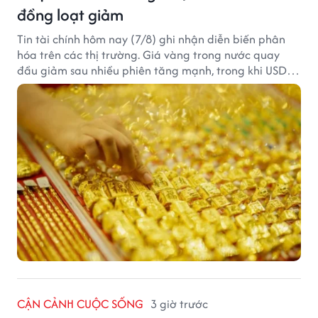
đồng loạt giảm
Tin tài chính hôm nay (7/8) ghi nhận diễn biến phân
hóa trên các thị trường. Giá vàng trong nước quay
đầu giảm sau nhiều phiên tăng mạnh, trong khi USD
tại ngân hàng tiếp tục suy yếu dù tỷ giá trung tâm lập
đỉnh mới.
CẬN CẢNH CUỘC SỐNG
3 giờ trước