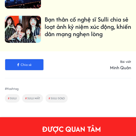
Bạn thân cố nghệ sĩ Sulli chia sẻ
loạt ảnh kỷ niệm xúc động, khiến
dân mạng nghẹn lòng
Bài viết
Chia sẻ
Minh Quân
#Hashtag
#
SULLI
#
SULLI MẤT
#
SULLI SOLO
ĐƯỢC QUAN TÂM