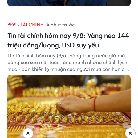
BĐS - TÀI CHÍNH
4 phút trước
Tin tài chính hôm nay 9/8: Vàng neo 144
triệu đồng/lượng, USD suy yếu
Tin tài chính hôm nay (9/8), vàng trong nước giữ mặt
bằng cao sau một tuần tăng mạnh nhưng chênh lệch
mua - bán khiến lợi nhuận của người mua còn hạn chế,
trong khi USD chịu sức ép sau dữ liệu việc làm Mỹ gây
thất vọng.
×
×