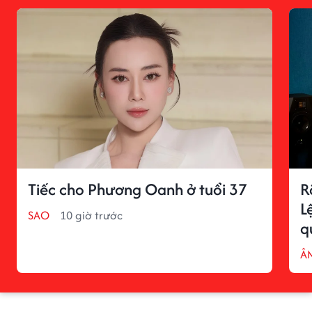
Tiếc cho Phương Oanh ở tuổi 37
R
L
SAO
10 giờ trước
q
Â