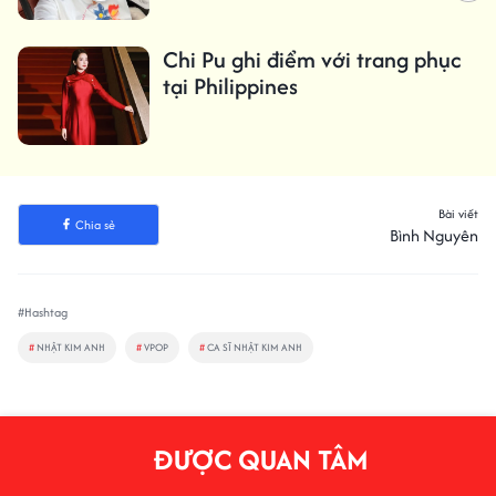
Chi Pu ghi điểm với trang phục
tại Philippines
Bài viết
Chia sẻ
Bình Nguyên
#Hashtag
#
NHẬT KIM ANH
#
VPOP
#
CA SĨ NHẬT KIM ANH
ĐƯỢC QUAN TÂM