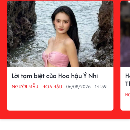
Lời tạm biệt của Hoa hậu Ý Nhi
H
T
NGƯỜI MẪU - HOA HẬU
06/08/2026 - 14:39
H