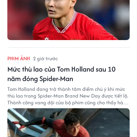
PHIM ẢNH
2 giờ trước
Mức thù lao của Tom Holland sau 10
năm đóng Spider-Man
Tom Holland đang trở thành tâm điểm chú ý khi mức
thù lao trong Spider-Man Brand New Day được tiết lộ.
Thành công vang dội của bộ phim cũng cho thấy hành
trình thăng hạng đáng chú ý của nam diễn viên sau
một thập kỷ gắn bó với vai Người Nhện.