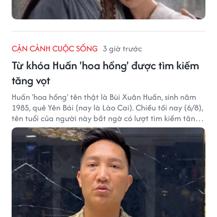
CẬN CẢNH CUỘC SỐNG
3 giờ trước
Từ khóa Huấn 'hoa hồng' được tìm kiếm
tăng vọt
Huấn 'hoa hồng' tên thật là Bùi Xuân Huấn, sinh năm
1985, quê Yên Bái (nay là Lào Cai). Chiều tối nay (6/8),
tên tuổi của người này bất ngờ có lượt tìm kiếm tăng
vọt.