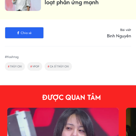
loạt phản ứng mạnh
Bài viết
Chia sẻ
Bình Nguyên
#Hashtag
#
THÙY CHI
#
VPOP
#
CA SĨ THÙY CHI
ĐƯỢC QUAN TÂM