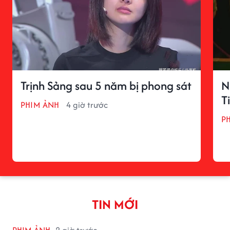
Trịnh Sảng sau 5 năm bị phong sát
N
T
PHIM ẢNH
4 giờ trước
P
TIN MỚI
PHIM ẢNH
2 giờ trước