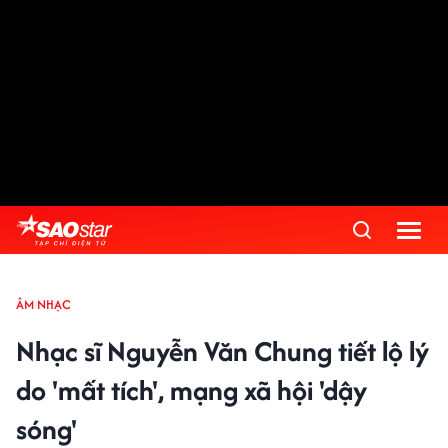
ÂM NHẠC
Nhạc sĩ Nguyễn Văn Chung tiết lộ lý
do 'mất tích', mạng xã hội 'dậy
sóng'