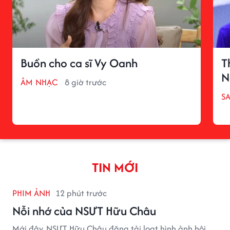
Buồn cho ca sĩ Vy Oanh
T
N
ÂM NHẠC
8 giờ trước
S
TIN MỚI
PHIM ẢNH
12 phút trước
Nỗi nhớ của NSƯT Hữu Châu
Mới đây, NSƯT Hữu Châu đăng tải loạt hình ảnh hội