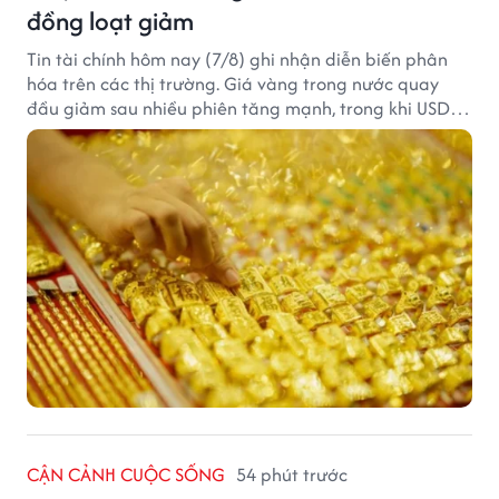
đồng loạt giảm
Tin tài chính hôm nay (7/8) ghi nhận diễn biến phân
hóa trên các thị trường. Giá vàng trong nước quay
đầu giảm sau nhiều phiên tăng mạnh, trong khi USD
tại ngân hàng tiếp tục suy yếu dù tỷ giá trung tâm lập
đỉnh mới.
CẬN CẢNH CUỘC SỐNG
54 phút trước