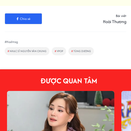
Bài viết
Chia sẻ
Hoài Thương
#Hashtag
#
NHẠC SĨ NGUYỄN VĂN CHUNG
#
VPOP
#
TÙNG DƯƠNG
ĐƯỢC QUAN TÂM