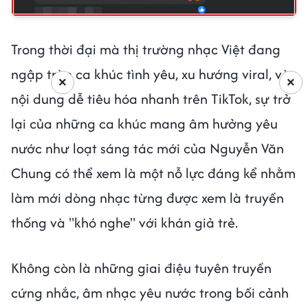
Trong thời đại mà thị trường nhạc Việt đang
ngập tràn ca khúc tình yêu, xu hướng viral, và
×
×
nội dung dễ tiêu hóa nhanh trên TikTok, sự trở
lại của những ca khúc mang âm hưởng yêu
nước như loạt sáng tác mới của Nguyễn Văn
Chung có thể xem là một nỗ lực đáng kể nhằm
làm mới dòng nhạc từng được xem là truyền
thống và "khó nghe" với khán giả trẻ.
Không còn là những giai điệu tuyên truyền
cứng nhắc, âm nhạc yêu nước trong bối cảnh