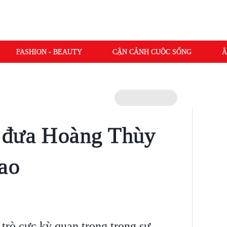
FASHION - BEAUTY
CẬN CẢNH CUỘC SỐNG
Â
 đưa Hoàng Thùy
cao
trò cực kỳ quan trọng trong sự