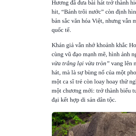
Hương đã đưa bài hát trở thành h
hit, “Bánh trôi nước” còn định hì
bản sắc văn hóa Việt, nhưng vẫn m
quốc tế.
Khán giả vẫn nhớ khoảnh khắc Hoà
cùng vũ đạo mạnh mẽ, hình ảnh ng
vừa trắng lại vừa tròn”
vang lên n
hát, mà là sự bùng nổ của một pho
một ca sĩ trẻ còn loay hoay thử 
một chương mới: trở thành biểu t
đại kết hợp di sản dân tộc.