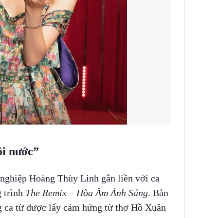
ôi nước”
 nghiệp Hoàng Thùy Linh gắn liền với ca
g trình
The Remix – Hòa Âm Ánh Sáng
. Bản
g ca từ được lấy cảm hứng từ thơ Hồ Xuân