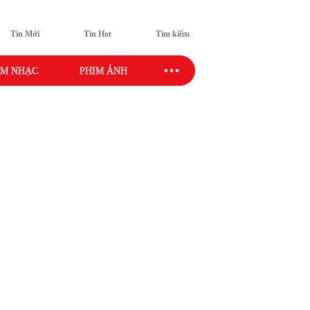
Tin Mới
Tin Hot
Tìm kiếm
M NHẠC
PHIM ẢNH
SAO SPORT