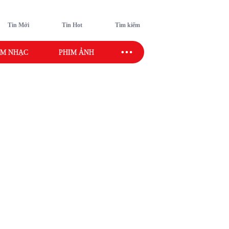
Tin Mới
Tin Hot
Tìm kiếm
M NHẠC
PHIM ẢNH
SAO SPORT