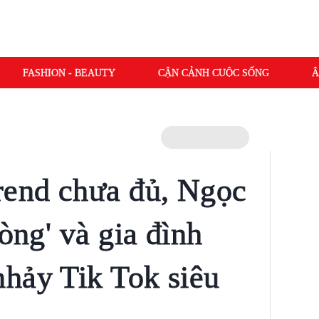
FASHION - BEAUTY
CẬN CẢNH CUỘC SỐNG
Â
rend chưa đủ, Ngọc
Tòng' và gia đình
hảy Tik Tok siêu