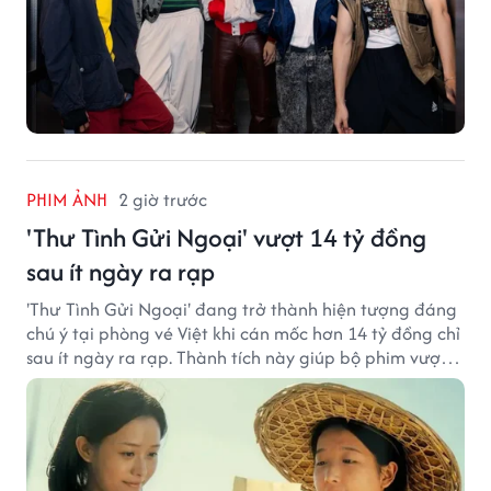
PHIM ẢNH
2 giờ trước
'Thư Tình Gửi Ngoại' vượt 14 tỷ đồng
sau ít ngày ra rạp
'Thư Tình Gửi Ngoại' đang trở thành hiện tượng đáng
chú ý tại phòng vé Việt khi cán mốc hơn 14 tỷ đồng chỉ
sau ít ngày ra rạp. Thành tích này giúp bộ phim vượt
kỳ vọng ban đầu và duy trì sức hút giữa cuộc cạnh
tranh của nhiều tác phẩm lớn.