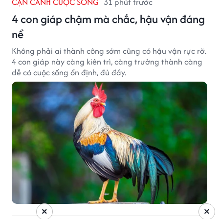
CẬN CẢNH CUỘC SỐNG
31 phút trước
4 con giáp chậm mà chắc, hậu vận đáng
nể
Không phải ai thành công sớm cũng có hậu vận rực rỡ.
4 con giáp này càng kiên trì, càng trưởng thành càng
dễ có cuộc sống ổn định, đủ đầy.
×
×