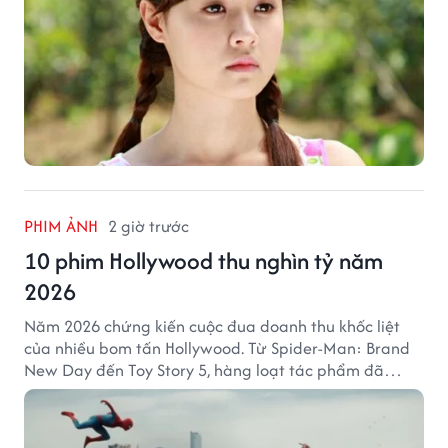
PHIM ẢNH
2 giờ trước
10 phim Hollywood thu nghìn tỷ năm
2026
Năm 2026 chứng kiến cuộc đua doanh thu khốc liệt
của nhiều bom tấn Hollywood. Từ Spider-Man: Brand
New Day đến Toy Story 5, hàng loạt tác phẩm đã
mang về hàng chục nghìn tỷ đồng và tạo nên những
cột mốc đáng nhớ tại phòng vé toàn cầu.