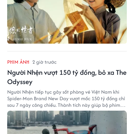
PHIM ẢNH
2 giờ trước
Người Nhện vượt 150 tỷ đồng, bỏ xa The
Odyssey
Người Nhện tiếp tục gây sốt phòng vé Việt Nam khi
Spider-Man Brand New Day vượt mốc 150 tỷ đồng chỉ
sau 7 ngày công chiếu. Thành tích này giúp bộ phim
của Tom Holland tạo khoảng cách đáng kể với The
Odyssey trên đường đua doanh thu.