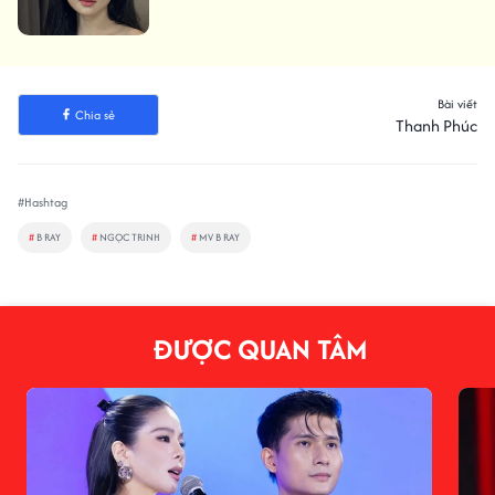
Bài viết
Chia sẻ
Thanh Phúc
#Hashtag
#
B RAY
#
NGỌC TRINH
#
MV B RAY
ĐƯỢC QUAN TÂM