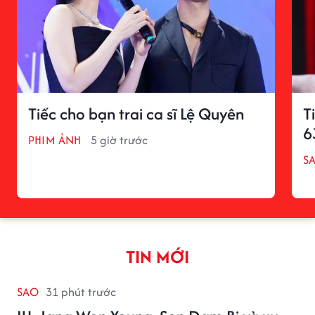
Tiếc cho bạn trai ca sĩ Lệ Quyên
T
6
PHIM ẢNH
5 giờ trước
S
TIN MỚI
SAO
31 phút trước