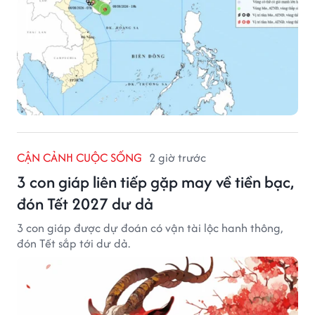
CẬN CẢNH CUỘC SỐNG
2 giờ trước
3 con giáp liên tiếp gặp may về tiền bạc,
đón Tết 2027 dư dả
3 con giáp được dự đoán có vận tài lộc hanh thông,
đón Tết sắp tới dư dả.