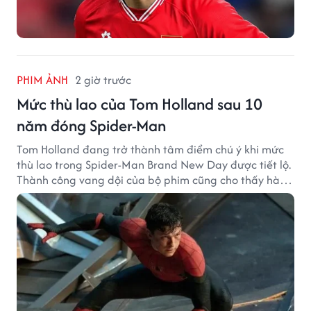
PHIM ẢNH
2 giờ trước
Mức thù lao của Tom Holland sau 10
năm đóng Spider-Man
Tom Holland đang trở thành tâm điểm chú ý khi mức
thù lao trong Spider-Man Brand New Day được tiết lộ.
Thành công vang dội của bộ phim cũng cho thấy hành
trình thăng hạng đáng chú ý của nam diễn viên sau
một thập kỷ gắn bó với vai Người Nhện.