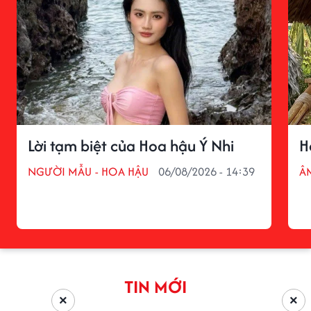
Lời tạm biệt của Hoa hậu Ý Nhi
H
NGƯỜI MẪU - HOA HẬU
06/08/2026 - 14:39
Â
TIN MỚI
×
×