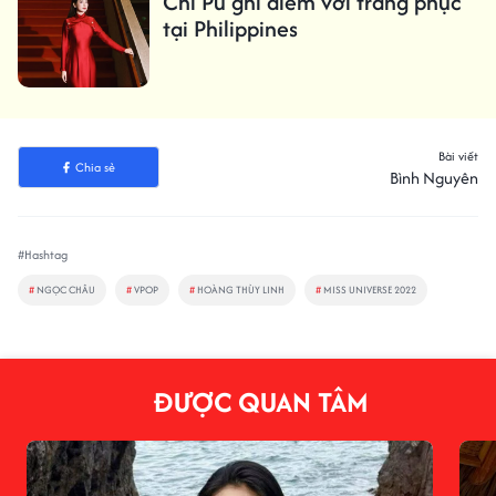
Chi Pu ghi điểm với trang phục
tại Philippines
Bài viết
Chia sẻ
Bình Nguyên
#Hashtag
#
NGỌC CHÂU
#
VPOP
#
HOÀNG THÙY LINH
#
MISS UNIVERSE 2022
ĐƯỢC QUAN TÂM