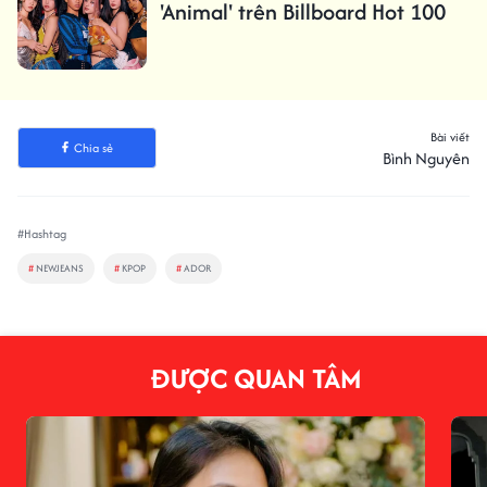
'Animal' trên Billboard Hot 100
Bài viết
Chia sẻ
Bình Nguyên
#Hashtag
#
NEWJEANS
#
KPOP
#
ADOR
ĐƯỢC QUAN TÂM