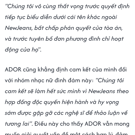
"Chúng tôi vô cùng thất vọng trước quyết định
tiếp tục biểu diễn dưới cái tên khác ngoài
NewJeans, bất chấp phán quyết của tòa án,
và trước tuyên bố đơn phương đình chỉ hoạt
động của họ"
.
ADOR cũng khẳng định cam kết của mình đối
với nhóm nhạc nữ đình đám này:
"Chúng tôi
cam kết sẽ làm hết sức mình vì NewJeans theo
hợp đồng độc quyền hiện hành và hy vọng
sớm được gặp gỡ các nghệ sĩ để thảo luận về
tương lai"
. Điều này cho thấy ADOR vẫn mong
muốn giải quyết vấn đề một cách hợp lý, đảm