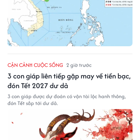
CẬN CẢNH CUỘC SỐNG
2 giờ trước
3 con giáp liên tiếp gặp may về tiền bạc,
đón Tết 2027 dư dả
3 con giáp được dự đoán có vận tài lộc hanh thông,
đón Tết sắp tới dư dả.