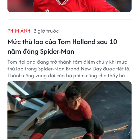
PHIM ẢNH
2 giờ trước
Mức thù lao của Tom Holland sau 10
năm đóng Spider-Man
Tom Holland đang trở thành tâm điểm chú ý khi mức
thù lao trong Spider-Man Brand New Day được tiết lộ.
Thành công vang dội của bộ phim cũng cho thấy hành
trình thăng hạng đáng chú ý của nam diễn viên sau
một thập kỷ gắn bó với vai Người Nhện.