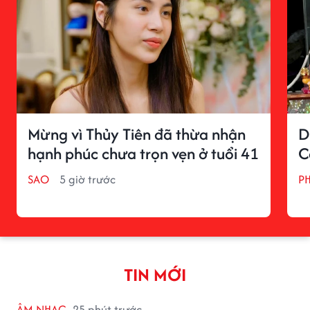
Mừng vì Thủy Tiên đã thừa nhận
D
hạnh phúc chưa trọn vẹn ở tuổi 41
C
SAO
5 giờ trước
P
TIN MỚI
ÂM NHẠC
25 phút trước