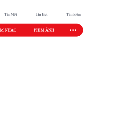
Tin Mới
Tin Hot
Tìm kiếm
M NHẠC
PHIM ẢNH
SAO SPORT