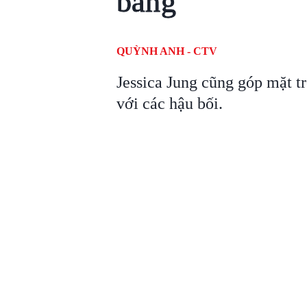
bảng
QUỲNH ANH - CTV
Jessica Jung cũng góp mặt t
với các hậu bối.