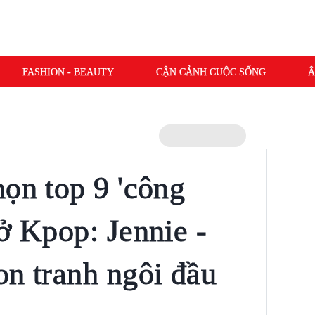
FASHION - BEAUTY
CẬN CẢNH CUỘC SỐNG
Â
họn top 9 'công
ở Kpop: Jennie -
on tranh ngôi đầu